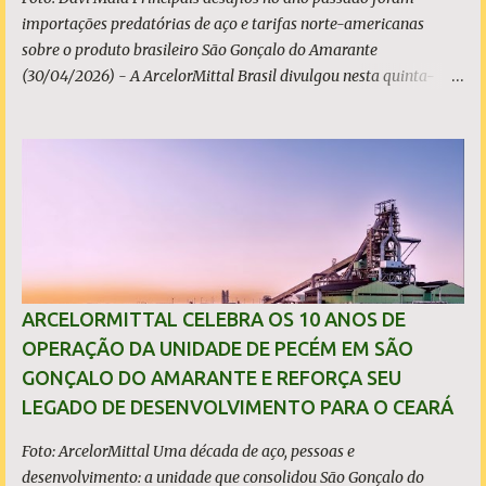
importações predatórias de aço e tarifas norte-americanas
sobre o produto brasileiro São Gonçalo do Amarante
(30/04/2026) - A ArcelorMittal Brasil divulgou nesta quinta-
feira (30/04/2026) seus resultados financeiros e operacionais
consolidados (*) relativos ao exercício de 2025. As importações
predatórias, sobretudo da China, e as tarifas impostas pelo
Governo dos Estados Unidos afetaram os resultados financeiros
e operacionais da organização e de todo o setor do aço brasileiro.
Ainda assim, a empresa manteve-se como líder no Brasil, com
42% da produção nacional de aço bruto, os investimentos
programados e permaneceu firme em seus valores de segurança,
sustentabilidade, qualidade e liderança. A produção total de aço
ARCELORMITTAL CELEBRA OS 10 ANOS DE
somou 15,14 milhões de toneladas – um recuo de 1,3% em
OPERAÇÃO DA UNIDADE DE PECÉM EM SÃO
relação a 2024. A produção de minério de ferro atingiu 2,34
GONÇALO DO AMARANTE E REFORÇA SEU
milhões de toneladas, montante 18,3% menor que 2024. Neste
LEGADO DE DESENVOLVIMENTO PARA O CEARÁ
caso, o resultado foi impactado pela trans...
Foto: ArcelorMittal Uma década de aço, pessoas e
desenvolvimento: a unidade que consolidou São Gonçalo do