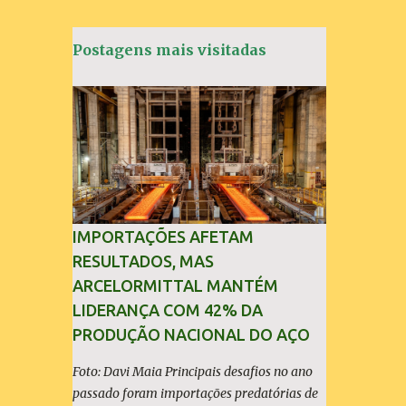
t
á
Postagens mais visitadas
r
i
o
s
IMPORTAÇÕES AFETAM
RESULTADOS, MAS
ARCELORMITTAL MANTÉM
LIDERANÇA COM 42% DA
PRODUÇÃO NACIONAL DO AÇO
Foto: Davi Maia Principais desafios no ano
passado foram importações predatórias de