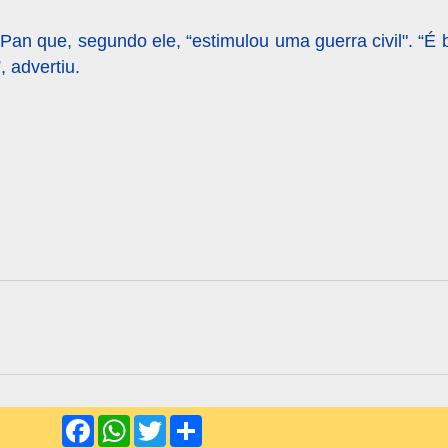
 Pan que, segundo ele, “estimulou uma guerra civil". “
 advertiu.
F
W
T
S
a
h
w
h