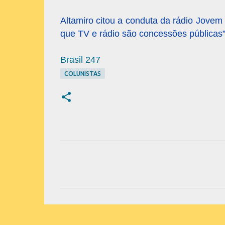
Altamiro citou a conduta da rádio Jovem
que TV e rádio são concessões públicas”,
Brasil 247
COLUNISTAS
C
o
m
e
n