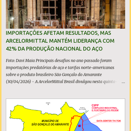
s
IMPORTAÇÕES AFETAM RESULTADOS, MAS
ARCELORMITTAL MANTÉM LIDERANÇA COM
42% DA PRODUÇÃO NACIONAL DO AÇO
Foto: Davi Maia Principais desafios no ano passado foram
importações predatórias de aço e tarifas norte-americanas
sobre o produto brasileiro São Gonçalo do Amarante
(30/04/2026) - A ArcelorMittal Brasil divulgou nesta quinta-
feira (30/04/2026) seus resultados financeiros e operacionais
consolidados (*) relativos ao exercício de 2025. As importações
predatórias, sobretudo da China, e as tarifas impostas pelo
Governo dos Estados Unidos afetaram os resultados financeiros
e operacionais da organização e de todo o setor do aço brasileiro.
Ainda assim, a empresa manteve-se como líder no Brasil, com
42% da produção nacional de aço bruto, os investimentos