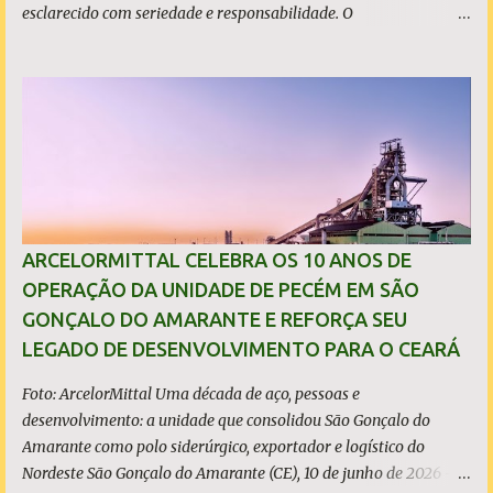
esclarecido com seriedade e responsabilidade. O
empreendimento não está localizado dentro dos limites do
município, mas no município de Caucaia Diante desse fato
objetivo, restam apenas duas hipóteses: ou o prefeito tenta
induzir a população ao erro, atribuindo a São Gonçalo um
investimento que não lhe pertence, ou desconhece os limites
territoriais do município que governa. Em qualquer dos casos, a
situação é grave. A população tem direito à informação correta,
transparente e sem propaganda enganosa, sobretudo quando
investimentos bilionários são usados como vitrine política. O que
ARCELORMITTAL CELEBRA OS 10 ANOS DE
é, de fato, o CIPP O Complexo Industrial e Portuário do Pecém
OPERAÇÃO DA UNIDADE DE PECÉM EM SÃO
(CIPP) está situado parcialmente nos municípios de São Gonçalo
GONÇALO DO AMARANTE E REFORÇA SEU
do Amarante e de Caucaia, conforme demonstram o mapa
LEGADO DE DESENVOLVIMENTO PARA O CEARÁ
acima. Embora a Vila (ou distrito) do Pecém pertença a Sã...
Foto: ArcelorMittal Uma década de aço, pessoas e
desenvolvimento: a unidade que consolidou São Gonçalo do
Amarante como polo siderúrgico, exportador e logístico do
Nordeste São Gonçalo do Amarante (CE), 10 de junho de 2026 - A