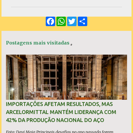
m
e
F
W
T
S
n
a
h
w
h
c
a
i
a
t
e
t
t
r
á
b
s
t
e
Postagens mais visitadas
o
A
e
r
o
p
r
k
p
i
o
s
IMPORTAÇÕES AFETAM RESULTADOS, MAS
ARCELORMITTAL MANTÉM LIDERANÇA COM
42% DA PRODUÇÃO NACIONAL DO AÇO
Foto: Davi Maia Principais desafios no ano passado foram