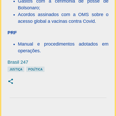
Gastos com a cerimônia de posse de
Bolsonaro;
Acordos assinados com a OMS sobre o
acesso global a vacinas contra Covid.
PRF
Manual e procedimentos adotados em
operações.
Brasil 247
JUSTIÇA
POLÍTICA
C
o