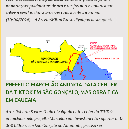
importações predatórias de aço e tarifas norte-americanas
sobre o produto brasileiro São Gonçalo do Amarante
(30/04/2026) - A ArcelorMittal Brasil divulgou nesta quinta-
feira (30/04/2026) seus resultados financeiros e operacionais
consolidados (*) relativos ao exercício de 2025. As importações
predatórias, sobretudo da China, e as tarifas impostas pelo
Governo dos Estados Unidos afetaram os resultados financeiros
e operacionais da organização e de todo o setor do aço brasileiro.
Ainda assim, a empresa manteve-se como líder no Brasil, com
42% da produção nacional de aço bruto, os investimentos
programados e permaneceu firme em seus valores de segurança,
sustentabilidade, qualidade e liderança. A produção total de aço
PREFEITO MARCELÃO ANUNCIA DATA CENTER
somou 15,14 milhões de toneladas – um recuo de 1,3% em
DA TIKTOK EM SÃO GONÇALO, MAS OBRA FICA
relação a 2024. A produção de minério de ferro atingiu 2,34
EM CAUCAIA
milhões de toneladas, montante 18,3% menor que 2024. Neste
caso, o resultado foi impactado pela trans...
Arte: Robério Soares O tão divulgado data center do TikTok,
anunciado pelo prefeito Marcelão um investimento superior a R$
200 bilhões em São Gonçalo do Amarante, precisa ser