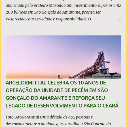
anunciado pelo prefeito Marcelão um investimento superior a R$
200 bilhões em São Gonçalo do Amarante, precisa ser
esclarecido com seriedade e responsabilidade. O
empreendimento não está localizado dentro dos limites do
município, mas no município de Caucaia Diante desse fato
objetivo, restam apenas duas hipóteses: ou o prefeito tenta
induzir a população ao erro, atribuindo a São Gonçalo um
investimento que não lhe pertence, ou desconhece os limites
territoriais do município que governa. Em qualquer dos casos, a
situação é grave. A população tem direito à informação correta,
transparente e sem propaganda enganosa, sobretudo quando
investimentos bilionários são usados como vitrine política. O que
ARCELORMITTAL CELEBRA OS 10 ANOS DE
é, de fato, o CIPP O Complexo Industrial e Portuário do Pecém
OPERAÇÃO DA UNIDADE DE PECÉM EM SÃO
(CIPP) está situado parcialmente nos municípios de São Gonçalo
GONÇALO DO AMARANTE E REFORÇA SEU
do Amarante e de Caucaia, conforme demonstram o mapa
LEGADO DE DESENVOLVIMENTO PARA O CEARÁ
acima. Embora a Vila (ou distrito) do Pecém pertença a Sã...
Foto: ArcelorMittal Uma década de aço, pessoas e
desenvolvimento: a unidade que consolidou São Gonçalo do