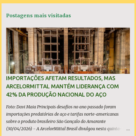
c
a
i
a
t
e
t
t
r
á
b
s
t
e
Postagens mais visitadas
o
A
e
r
o
p
r
k
p
i
o
s
IMPORTAÇÕES AFETAM RESULTADOS, MAS
ARCELORMITTAL MANTÉM LIDERANÇA COM
42% DA PRODUÇÃO NACIONAL DO AÇO
Foto: Davi Maia Principais desafios no ano passado foram
importações predatórias de aço e tarifas norte-americanas
sobre o produto brasileiro São Gonçalo do Amarante
(30/04/2026) - A ArcelorMittal Brasil divulgou nesta quinta-