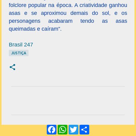
folclore popular na época. A criatividade ganhou
asas e se aproximou demais do sol, e os
personagens acabaram tendo as asas
queimadas e caíram”.
Brasil 247
JUSTIÇA
C
o
m
e
F
W
T
S
n
a
h
w
h