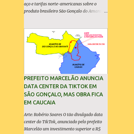
aço e tarifas norte-americanas sobre o
produto brasileiro São Gonçalo do Amarante
(30/04/2026) - A ArcelorMittal Brasil
divulgou nesta quinta-feira (30/04/2026)
seus resultados financeiros e operacionais
consolidados (*) relativos ao exercício de
2025. As importações predatórias,
sobretudo da China, e as tarifas impostas
pelo Governo dos Estados Unidos afetaram
os resultados financeiros e operacionais da
organização e de todo o setor do aço
PREFEITO MARCELÃO ANUNCIA
brasileiro. Ainda assim, a empresa manteve-
DATA CENTER DA TIKTOK EM
se como líder no Brasil, com 42% da
SÃO GONÇALO, MAS OBRA FICA
produção nacional de aço bruto, os
EM CAUCAIA
investimentos programados e permaneceu
firme em seus valores de segurança,
Arte: Robério Soares O tão divulgado data
sustentabilidade, qualidade e liderança. A
center do TikTok, anunciado pelo prefeito
produção total de aço somou 15,14 milhões
Marcelão um investimento superior a R$
de toneladas – um recuo de 1,3% em relação