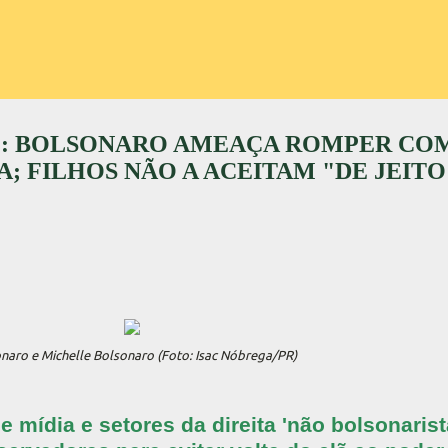
: BOLSONARO AMEAÇA ROMPER COM
A; FILHOS NÃO A ACEITAM "DE JEIT
naro e Michelle Bolsonaro (Foto: Isac Nóbrega/PR)
 mídia e setores da direita 'não bolsonarist