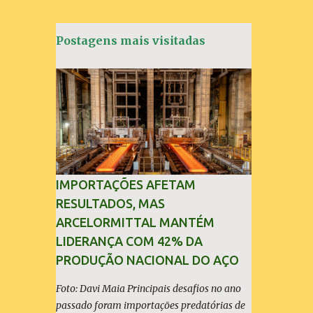
t
á
Postagens mais visitadas
r
i
o
s
IMPORTAÇÕES AFETAM
RESULTADOS, MAS
ARCELORMITTAL MANTÉM
LIDERANÇA COM 42% DA
PRODUÇÃO NACIONAL DO AÇO
Foto: Davi Maia Principais desafios no ano
passado foram importações predatórias de