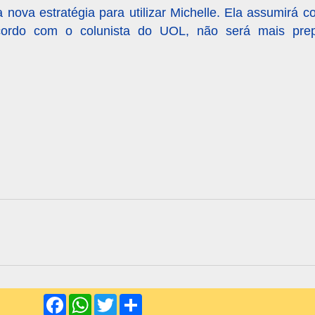
nova estratégia para utilizar Michelle. Ela assumirá 
cordo com o colunista do UOL, não será mais pre
F
W
T
S
a
h
w
h