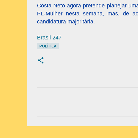
Costa Neto agora pretende planejar uma 
PL-Mulher nesta semana, mas, de a
candidatura majoritária.
Brasil 247
POLÍTICA
C
o
m
e
n