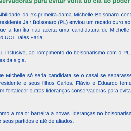
servadoras para evitar volta do clã ao poder
bilidade da ex-primeira-dama Michelle Bolsonaro con
presidente Jair Bolsonaro (PL) enviou um recado duro ao
ue a família não aceita uma candidatura de Michelle
do UOL Tales Faria.
ar, inclusive, ao rompimento do bolsonarismo com o PL
es da sigla.
e Michelle só seria candidata se o casal se separasse
residente e seus filhos Carlos, Flávio e Eduardo te
tem fortalecer outras lideranças conservadoras para evita
omo a maior barreira a novas lideranças no bolsonari
de seus partidos e até de aliados.