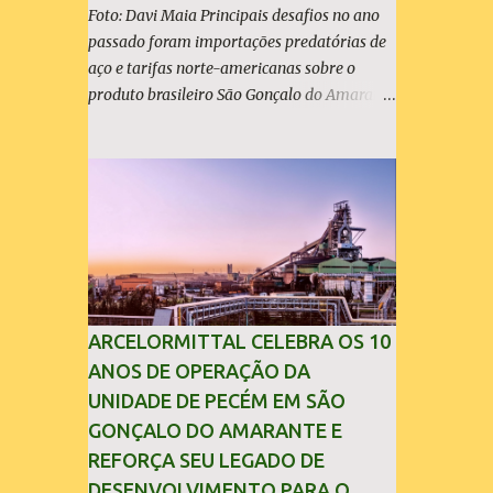
Foto: Davi Maia Principais desafios no ano
passado foram importações predatórias de
aço e tarifas norte-americanas sobre o
produto brasileiro São Gonçalo do Amarante
(30/04/2026) - A ArcelorMittal Brasil
divulgou nesta quinta-feira (30/04/2026)
seus resultados financeiros e operacionais
consolidados (*) relativos ao exercício de
2025. As importações predatórias,
sobretudo da China, e as tarifas impostas
pelo Governo dos Estados Unidos afetaram
os resultados financeiros e operacionais da
organização e de todo o setor do aço
ARCELORMITTAL CELEBRA OS 10
brasileiro. Ainda assim, a empresa manteve-
ANOS DE OPERAÇÃO DA
se como líder no Brasil, com 42% da
UNIDADE DE PECÉM EM SÃO
produção nacional de aço bruto, os
GONÇALO DO AMARANTE E
investimentos programados e permaneceu
REFORÇA SEU LEGADO DE
firme em seus valores de segurança,
DESENVOLVIMENTO PARA O
sustentabilidade, qualidade e liderança. A