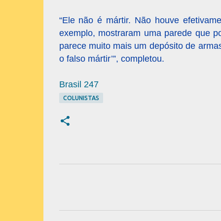
“Ele não é mártir. Não houve efetiva
exemplo, mostraram uma parede que pod
parece muito mais um depósito de armas.
o falso mártir’”, completou.
Brasil 247
COLUNISTAS
C
o
m