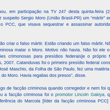
mou, em participação na TV 247 desta quinta-feira (
z suspeito Sergio Moro (União Brasil-PR) um “mártir” 
o PCC, que visava sequestrar e assassinar autorida
ão criar o falso mártir. Estão criando um falso mártir. 
minosa matar o Moro. Motivo não havia. Não foi ele o
ções crimonosas para presídios federais]e o própri
 2007. Catanduvas foi o primeiro presídio federal con
José Maschio, da Folha de São Paulo, fez uma matéria
do Moro. Havia regalias dos presos”, disse.
igo de facção criminosa quando corregedor e nem foi q
u a facção criminosa foi o
promotor Lincoln Gakiya
, 
sferência do Marcola [líder da facção criminosa PCC]