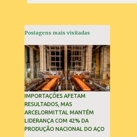
e
n
t
á
Postagens mais visitadas
r
i
o
s
IMPORTAÇÕES AFETAM
RESULTADOS, MAS
ARCELORMITTAL MANTÉM
LIDERANÇA COM 42% DA
PRODUÇÃO NACIONAL DO AÇO