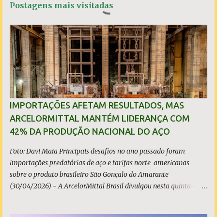
Postagens mais visitadas
o
A
e
r
o
p
r
k
p
i
o
s
IMPORTAÇÕES AFETAM RESULTADOS, MAS
ARCELORMITTAL MANTÉM LIDERANÇA COM
42% DA PRODUÇÃO NACIONAL DO AÇO
Foto: Davi Maia Principais desafios no ano passado foram
importações predatórias de aço e tarifas norte-americanas
sobre o produto brasileiro São Gonçalo do Amarante
(30/04/2026) - A ArcelorMittal Brasil divulgou nesta quinta-
feira (30/04/2026) seus resultados financeiros e operacionais
consolidados (*) relativos ao exercício de 2025. As importações