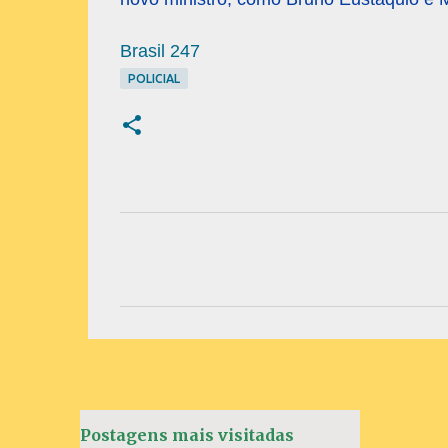
Brasil 247
POLICIAL
C
o
m
e
n
t
á
Postagens mais visitadas
r