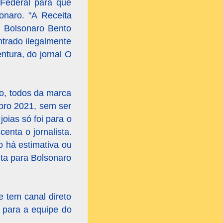
 Federal para que
onaro. "A Receita
ir Bolsonaro Bento
ntrado ilegalmente
ntura, do jornal O
io, todos da marca
ubro 2021, sem ser
oias só foi para o
enta o jornalista.
o há estimativa ou
ita para Bolsonaro
e tem canal direto
s para a equipe do