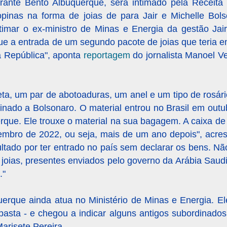
irante Bento Albuquerque, será intimado pela Receita
opinas na forma de joias de para Jair e Michelle Bols
intimar o ex-ministro de Minas e Energia da gestão Ja
que a entrada de um segundo pacote de joias que teria e
a República", aponta
reportagem
do jornalista Manoel Ve
ta, um par de abotoaduras, um anel e um tipo de rosár
inado a Bolsonaro. O material entrou no Brasil em out
que. Ele trouxe o material na sua bagagem. A caixa de j
mbro de 2022, ou seja, mais de um ano depois", acresc
ltado por ter entrado no país sem declarar os bens. Nã
 joias, presentes enviados pelo governo da Arábia Saud
."
erque ainda atua no Ministério de Minas e Energia. El
a pasta - e chegou a indicar alguns antigos subordinado
arisete Pereira.