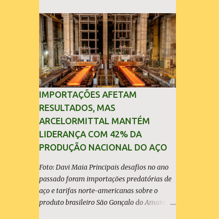
i
o
s
IMPORTAÇÕES AFETAM
RESULTADOS, MAS
ARCELORMITTAL MANTÉM
LIDERANÇA COM 42% DA
PRODUÇÃO NACIONAL DO AÇO
Foto: Davi Maia Principais desafios no ano
passado foram importações predatórias de
aço e tarifas norte-americanas sobre o
produto brasileiro São Gonçalo do Amarante
(30/04/2026) - A ArcelorMittal Brasil