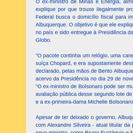
O ex-ministro de Minas e Energia, alm
explique por que trouxe ilegalmente pr
Federal busca o domicílio fiscal para 
Albuquerque. O objetivo é que ele expli
no país e sido entregue à Presidência d
Globo.
"O pacote continha um relógio, uma cane
suíça Chopard, e era supostamente dest
declarado, pelas mãos de Bento Albuquer
acervo da Presidência no dia 29 de nove
"O ex-ministro de Bolsonaro pode ser mu
avaliação pública desse segundo lote de
e a ex-primeira-dama Michelle Bolsonaro
Apesar de ter deixado o governo, Albuqu
com Alexandre Silveira - atual titular d
novo ministro, como Bruno Eustáquio e M