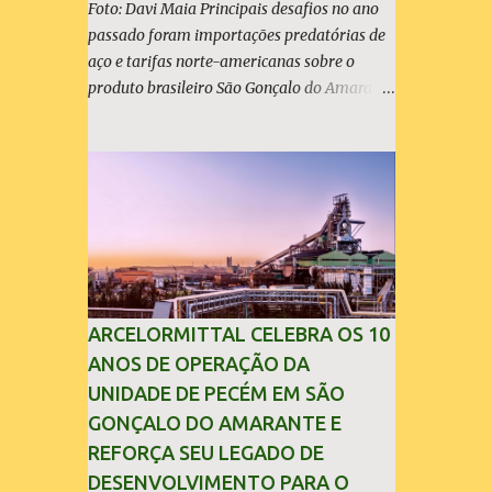
Foto: Davi Maia Principais desafios no ano
passado foram importações predatórias de
aço e tarifas norte-americanas sobre o
produto brasileiro São Gonçalo do Amarante
(30/04/2026) - A ArcelorMittal Brasil
divulgou nesta quinta-feira (30/04/2026)
seus resultados financeiros e operacionais
consolidados (*) relativos ao exercício de
2025. As importações predatórias,
sobretudo da China, e as tarifas impostas
pelo Governo dos Estados Unidos afetaram
os resultados financeiros e operacionais da
organização e de todo o setor do aço
ARCELORMITTAL CELEBRA OS 10
brasileiro. Ainda assim, a empresa manteve-
ANOS DE OPERAÇÃO DA
se como líder no Brasil, com 42% da
UNIDADE DE PECÉM EM SÃO
produção nacional de aço bruto, os
GONÇALO DO AMARANTE E
investimentos programados e permaneceu
REFORÇA SEU LEGADO DE
firme em seus valores de segurança,
DESENVOLVIMENTO PARA O
sustentabilidade, qualidade e liderança. A