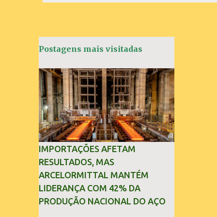
n
t
á
Postagens mais visitadas
r
i
o
s
IMPORTAÇÕES AFETAM
RESULTADOS, MAS
ARCELORMITTAL MANTÉM
LIDERANÇA COM 42% DA
PRODUÇÃO NACIONAL DO AÇO