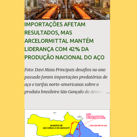
IMPORTAÇÕES AFETAM
RESULTADOS, MAS
ARCELORMITTAL MANTÉM
LIDERANÇA COM 42% DA
PRODUÇÃO NACIONAL DO AÇO
Foto: Davi Maia Principais desafios no ano
passado foram importações predatórias de
aço e tarifas norte-americanas sobre o
produto brasileiro São Gonçalo do Amarante
(30/04/2026) - A ArcelorMittal Brasil
divulgou nesta quinta-feira (30/04/2026)
seus resultados financeiros e operacionais
consolidados (*) relativos ao exercício de
2025. As importações predatórias,
sobretudo da China, e as tarifas impostas