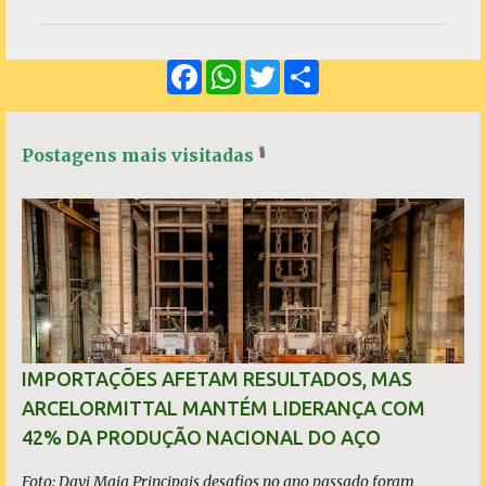
m
e
F
W
T
S
n
a
h
w
h
c
a
i
a
t
e
t
t
r
á
b
s
t
e
Postagens mais visitadas
o
A
e
r
o
p
r
k
p
i
o
s
IMPORTAÇÕES AFETAM RESULTADOS, MAS
ARCELORMITTAL MANTÉM LIDERANÇA COM
42% DA PRODUÇÃO NACIONAL DO AÇO
Foto: Davi Maia Principais desafios no ano passado foram