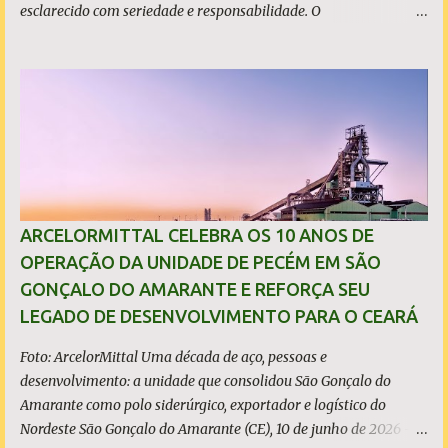
esclarecido com seriedade e responsabilidade. O
empreendimento não está localizado dentro dos limites do
município, mas no município de Caucaia Diante desse fato
objetivo, restam apenas duas hipóteses: ou o prefeito tenta
induzir a população ao erro, atribuindo a São Gonçalo um
investimento que não lhe pertence, ou desconhece os limites
territoriais do município que governa. Em qualquer dos casos, a
situação é grave. A população tem direito à informação correta,
transparente e sem propaganda enganosa, sobretudo quando
investimentos bilionários são usados como vitrine política. O que
ARCELORMITTAL CELEBRA OS 10 ANOS DE
é, de fato, o CIPP O Complexo Industrial e Portuário do Pecém
OPERAÇÃO DA UNIDADE DE PECÉM EM SÃO
(CIPP) está situado parcialmente nos municípios de São Gonçalo
GONÇALO DO AMARANTE E REFORÇA SEU
do Amarante e de Caucaia, conforme demonstram o mapa
LEGADO DE DESENVOLVIMENTO PARA O CEARÁ
acima. Embora a Vila (ou distrito) do Pecém pertença a Sã...
Foto: ArcelorMittal Uma década de aço, pessoas e
desenvolvimento: a unidade que consolidou São Gonçalo do
Amarante como polo siderúrgico, exportador e logístico do
Nordeste São Gonçalo do Amarante (CE), 10 de junho de 2026 - A