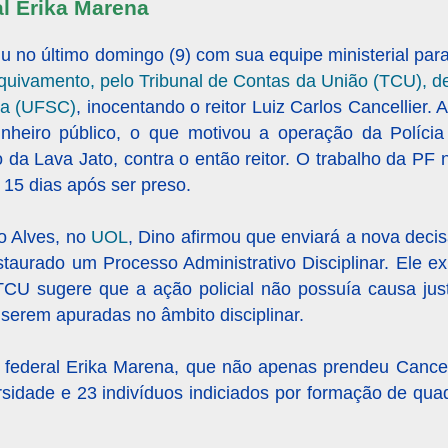
l Erika Maren
a
tiu no último domingo (9) com sua equipe ministerial para
quivamento, pelo Tribunal de Contas da União (TCU), d
na (UFSC)
, inocentando o reitor Luiz Carlos Cancellier.
inheiro público, o que motivou a operação da Políci
 Lava Jato, contra o então reitor. O trabalho da PF n
o 15 dias após ser preso.
o Alves, no
UOL
, Dino afirmou que enviará a nova dec
nstaurado um Processo Administrativo Disciplinar. Ele e
CU sugere que a ação policial não possuía causa just
a serem apuradas no âmbito disciplinar.
a federal Erika Marena, que não apenas prendeu Cance
ersidade e 23 indivíduos indiciados por formação de qua