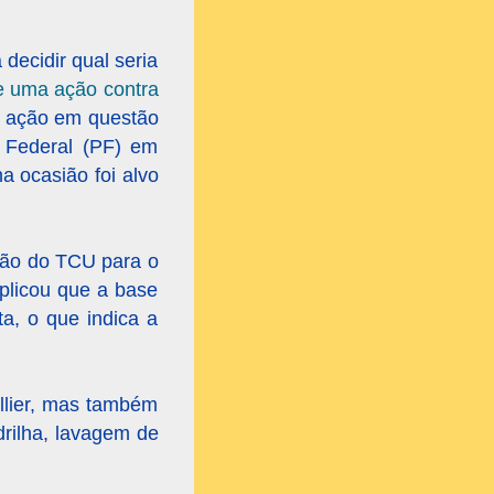
 decidir qual seria
e uma ação contra
 A ação em questão
a Federal (PF) em
a ocasião foi alvo
isão do TCU para o
xplicou que a base
a, o que indica a
llier, mas também
drilha, lavagem de