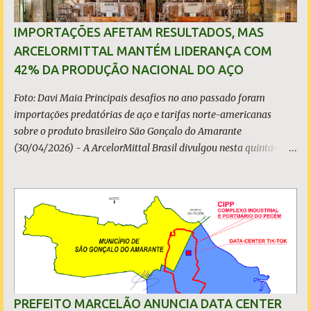
IMPORTAÇÕES AFETAM RESULTADOS, MAS
ARCELORMITTAL MANTÉM LIDERANÇA COM
42% DA PRODUÇÃO NACIONAL DO AÇO
Foto: Davi Maia Principais desafios no ano passado foram
importações predatórias de aço e tarifas norte-americanas
sobre o produto brasileiro São Gonçalo do Amarante
(30/04/2026) - A ArcelorMittal Brasil divulgou nesta quinta-
feira (30/04/2026) seus resultados financeiros e operacionais
consolidados (*) relativos ao exercício de 2025. As importações
predatórias, sobretudo da China, e as tarifas impostas pelo
Governo dos Estados Unidos afetaram os resultados financeiros
e operacionais da organização e de todo o setor do aço brasileiro.
Ainda assim, a empresa manteve-se como líder no Brasil, com
42% da produção nacional de aço bruto, os investimentos
programados e permaneceu firme em seus valores de segurança,
sustentabilidade, qualidade e liderança. A produção total de aço
PREFEITO MARCELÃO ANUNCIA DATA CENTER