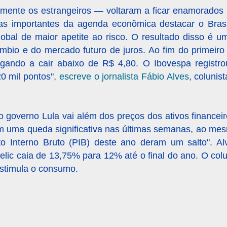
omente os estrangeiros — voltaram a ficar enamorados 
s importantes da agenda econômica destacar o Brasi
bal de maior apetite ao risco. O resultado disso é u
mbio e do mercado futuro de juros. Ao fim do primeiro
ando a cair abaixo de R$ 4,80. O Ibovespa registro
0 mil pontos",
escreve o jornalista Fábio Alves
, colunis
 governo Lula vai além dos preços dos ativos financeir
aram uma queda significativa nas últimas semanas, ao 
o Interno Bruto (PIB) deste ano deram um salto". A
elic caia de 13,75% para 12% até o final do ano. O colu
estimula o consumo.