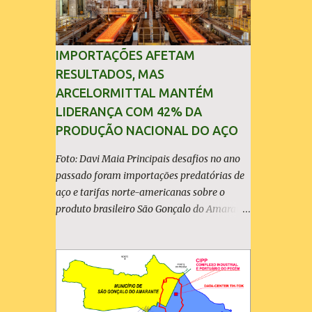
IMPORTAÇÕES AFETAM
RESULTADOS, MAS
ARCELORMITTAL MANTÉM
LIDERANÇA COM 42% DA
PRODUÇÃO NACIONAL DO AÇO
Foto: Davi Maia Principais desafios no ano
passado foram importações predatórias de
aço e tarifas norte-americanas sobre o
produto brasileiro São Gonçalo do Amarante
(30/04/2026) - A ArcelorMittal Brasil
divulgou nesta quinta-feira (30/04/2026)
seus resultados financeiros e operacionais
consolidados (*) relativos ao exercício de
2025. As importações predatórias,
sobretudo da China, e as tarifas impostas