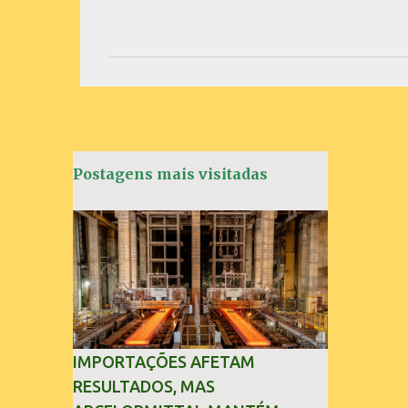
C
o
m
e
n
t
á
Postagens mais visitadas
r
i
o
s
IMPORTAÇÕES AFETAM
RESULTADOS, MAS