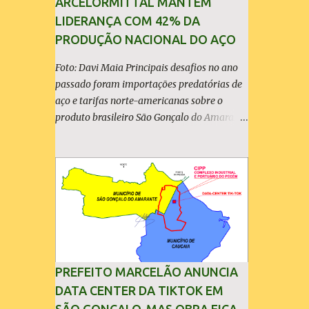
ARCELORMITTAL MANTÉM
LIDERANÇA COM 42% DA
PRODUÇÃO NACIONAL DO AÇO
Foto: Davi Maia Principais desafios no ano
passado foram importações predatórias de
aço e tarifas norte-americanas sobre o
produto brasileiro São Gonçalo do Amarante
(30/04/2026) - A ArcelorMittal Brasil
divulgou nesta quinta-feira (30/04/2026)
seus resultados financeiros e operacionais
consolidados (*) relativos ao exercício de
2025. As importações predatórias,
sobretudo da China, e as tarifas impostas
pelo Governo dos Estados Unidos afetaram
os resultados financeiros e operacionais da
organização e de todo o setor do aço
PREFEITO MARCELÃO ANUNCIA
brasileiro. Ainda assim, a empresa manteve-
DATA CENTER DA TIKTOK EM
se como líder no Brasil, com 42% da