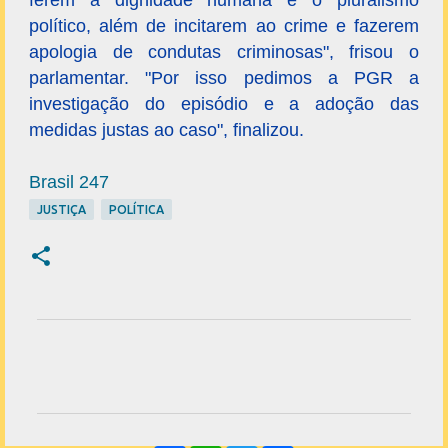
ferem a dignidade humana e o pluralismo
político, além de incitarem ao crime e fazerem
apologia de condutas criminosas", frisou o
parlamentar. "Por isso pedimos a PGR a
investigação do episódio e a adoção das
medidas justas ao caso", finalizou.
Brasil 247
JUSTIÇA
POLÍTICA
C
o
m
e