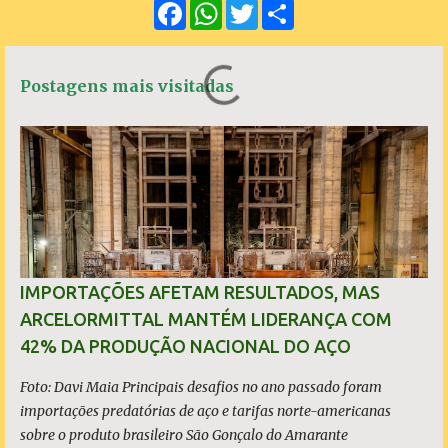
F
W
T
S
n
a
h
w
h
c
a
i
a
t
e
t
t
r
á
b
s
t
e
Postagens mais visitadas
o
A
e
r
o
p
r
k
p
i
o
s
IMPORTAÇÕES AFETAM RESULTADOS, MAS
ARCELORMITTAL MANTÉM LIDERANÇA COM
42% DA PRODUÇÃO NACIONAL DO AÇO
Foto: Davi Maia Principais desafios no ano passado foram
importações predatórias de aço e tarifas norte-americanas
sobre o produto brasileiro São Gonçalo do Amarante