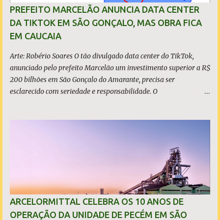
sustentabilidade, qualidade e liderança. A produção total de aço
PREFEITO MARCELÃO ANUNCIA DATA CENTER
somou 15,14 milhões de toneladas – um recuo de 1,3% em
DA TIKTOK EM SÃO GONÇALO, MAS OBRA FICA
relação a 2024. A produção de minério de ferro atingiu 2,34
EM CAUCAIA
milhões de toneladas, montante 18,3% menor que 2024. Neste
caso, o resultado foi impactado pela trans...
Arte: Robério Soares O tão divulgado data center do TikTok,
anunciado pelo prefeito Marcelão um investimento superior a R$
200 bilhões em São Gonçalo do Amarante, precisa ser
esclarecido com seriedade e responsabilidade. O
empreendimento não está localizado dentro dos limites do
município, mas no município de Caucaia Diante desse fato
objetivo, restam apenas duas hipóteses: ou o prefeito tenta
induzir a população ao erro, atribuindo a São Gonçalo um
investimento que não lhe pertence, ou desconhece os limites
territoriais do município que governa. Em qualquer dos casos, a
situação é grave. A população tem direito à informação correta,
transparente e sem propaganda enganosa, sobretudo quando
investimentos bilionários são usados como vitrine política. O que
ARCELORMITTAL CELEBRA OS 10 ANOS DE
é, de fato, o CIPP O Complexo Industrial e Portuário do Pecém
OPERAÇÃO DA UNIDADE DE PECÉM EM SÃO