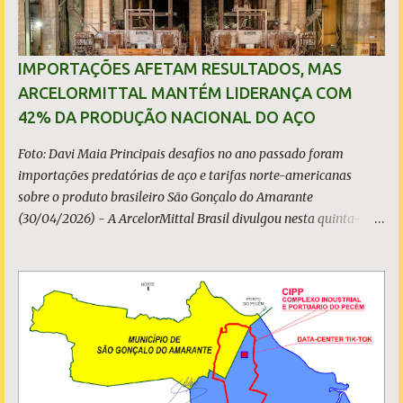
IMPORTAÇÕES AFETAM RESULTADOS, MAS
ARCELORMITTAL MANTÉM LIDERANÇA COM
42% DA PRODUÇÃO NACIONAL DO AÇO
Foto: Davi Maia Principais desafios no ano passado foram
importações predatórias de aço e tarifas norte-americanas
sobre o produto brasileiro São Gonçalo do Amarante
(30/04/2026) - A ArcelorMittal Brasil divulgou nesta quinta-
feira (30/04/2026) seus resultados financeiros e operacionais
consolidados (*) relativos ao exercício de 2025. As importações
predatórias, sobretudo da China, e as tarifas impostas pelo
Governo dos Estados Unidos afetaram os resultados financeiros
e operacionais da organização e de todo o setor do aço brasileiro.
Ainda assim, a empresa manteve-se como líder no Brasil, com
42% da produção nacional de aço bruto, os investimentos
programados e permaneceu firme em seus valores de segurança,