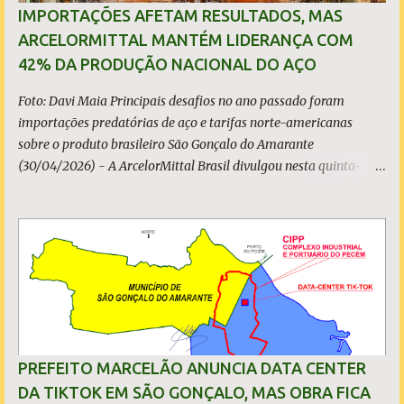
IMPORTAÇÕES AFETAM RESULTADOS, MAS
ARCELORMITTAL MANTÉM LIDERANÇA COM
42% DA PRODUÇÃO NACIONAL DO AÇO
Foto: Davi Maia Principais desafios no ano passado foram
importações predatórias de aço e tarifas norte-americanas
sobre o produto brasileiro São Gonçalo do Amarante
(30/04/2026) - A ArcelorMittal Brasil divulgou nesta quinta-
feira (30/04/2026) seus resultados financeiros e operacionais
consolidados (*) relativos ao exercício de 2025. As importações
predatórias, sobretudo da China, e as tarifas impostas pelo
Governo dos Estados Unidos afetaram os resultados financeiros
e operacionais da organização e de todo o setor do aço brasileiro.
Ainda assim, a empresa manteve-se como líder no Brasil, com
42% da produção nacional de aço bruto, os investimentos
programados e permaneceu firme em seus valores de segurança,
sustentabilidade, qualidade e liderança. A produção total de aço
PREFEITO MARCELÃO ANUNCIA DATA CENTER
somou 15,14 milhões de toneladas – um recuo de 1,3% em
DA TIKTOK EM SÃO GONÇALO, MAS OBRA FICA