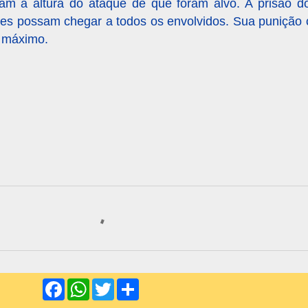
ajam à altura do ataque de que foram alvo. A prisão 
des possam chegar a todos os envolvidos. Sua punição 
o máximo.
F
W
T
S
a
h
w
h
c
a
i
a