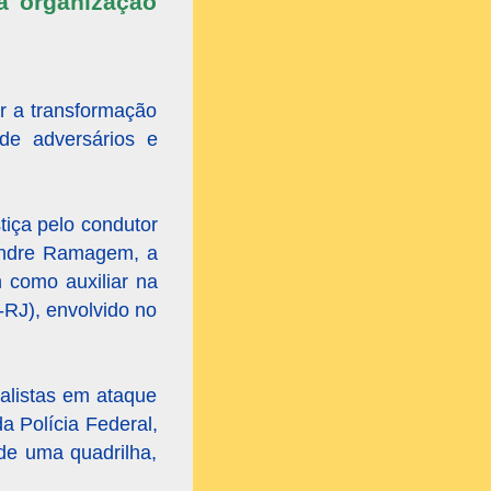
a organização
r a transformação
de adversários e
tiça pelo condutor
xandre Ramagem, a
 como auxiliar na
-RJ), envolvido no
nalistas em ataque
da Polícia Federal,
de uma quadrilha,