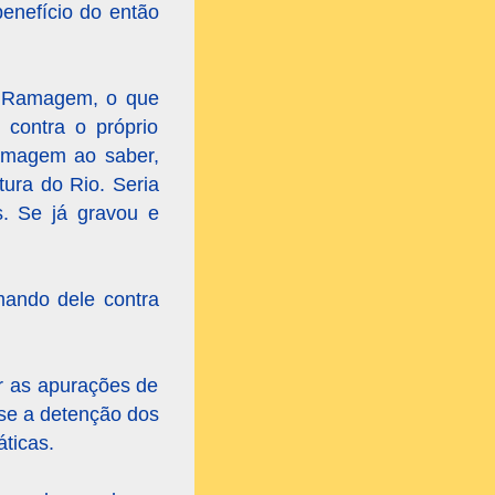
benefício do então
io Ramagem, o que
 contra o próprio
Ramagem ao saber,
ura do Rio. Seria
. Se já gravou e
mando dele contra
r as apurações de
-se a detenção dos
ticas.