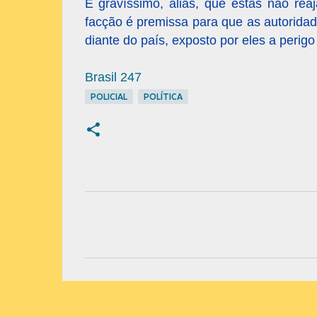
É gravíssimo, aliás, que estas não re
facção é premissa para que as autorida
diante do país, exposto por eles a perig
Brasil 247
POLICIAL
POLÍTICA
C
o
m
e
n
t