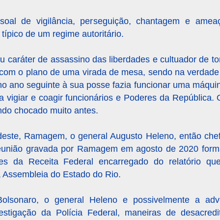
oal de vigilância, perseguição, chantagem e ameaç
típico de um regime autoritário.
eu caráter de assassino das liberdades e cultuador de to
om o plano de uma virada de mesa, sendo na verdade j
no ano seguinte à sua posse fazia funcionar uma máqui
ra vigiar e coagir funcionários e Poderes da República.
ndo chocado muito antes.
deste, Ramagem, o general Augusto Heleno, então che
a reunião gravada por Ramagem em agosto de 2020 form
res da Receita Federal encarregado do relatório qu
a Assembleia do Estado do Rio.
olsonaro, o general Heleno e possivelmente a adv
stigação da Polícia Federal, maneiras de desacredi