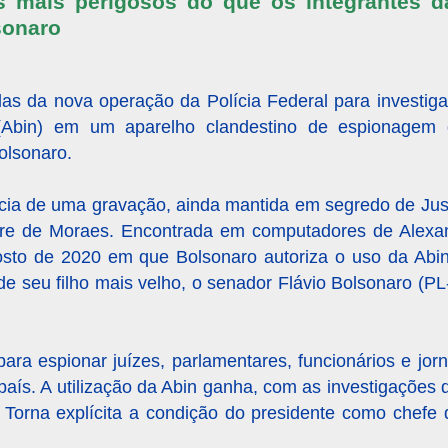
es mais perigosos do que os integrantes d
sonaro
s da nova operação da Polícia Federal para investiga
a (Abin) em um aparelho clandestino de espionagem 
olsonaro.
ncia de uma gravação, ainda mantida em segredo de Jus
andre de Moraes. Encontrada em computadores de Ale
sto de 2020 em que Bolsonaro autoriza o uso da Abin
de seu filho mais velho, o senador Flávio Bolsonaro (PL
para espionar juízes, parlamentares, funcionários e jor
 país. A utilização da Abin ganha, com as investigações 
Torna explícita a condição do presidente como chefe 