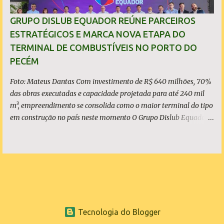
transparente e sem propaganda enganosa, sobretudo quando
investimentos bilionários são usados como vitrine política. O que
GRUPO DISLUB EQUADOR REÚNE PARCEIROS
é, de fato, o CIPP O Complexo Industrial e Portuário do Pecém
ESTRATÉGICOS E MARCA NOVA ETAPA DO
(CIPP) está situado parcialmente nos municípios de São Gonçalo
TERMINAL DE COMBUSTÍVEIS NO PORTO DO
do Amarante e de Caucaia, conforme demonstram o mapa
PECÉM
acima. Embora a Vila (ou distrito) do Pecém pertença a Sã...
Foto: Mateus Dantas Com investimento de R$ 640 milhões, 70%
das obras executadas e capacidade projetada para até 240 mil
m³, empreendimento se consolida como o maior terminal do tipo
em construção no país neste momento O Grupo Dislub Equador
realizou, nesta quinta-feira, 21 de maio, o evento Dia D |
Contagem Regressiva para o Terminal de Armazenamento e
Distribuição de Combustíveis no Complexo Industrial e Portuário
do Pecém. Mais do que marcar o avanço físico da obra, o
encontro teve como principal objetivo apresentar ao mercado os
parceiros estratégicos que se somam ao projeto, reforçando a
atratividade, a demanda estruturada e a relevância do
Tecnologia do Blogger
empreendimento para a logística energética nacional. Com