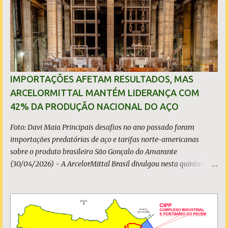
o
s
IMPORTAÇÕES AFETAM RESULTADOS, MAS
ARCELORMITTAL MANTÉM LIDERANÇA COM
42% DA PRODUÇÃO NACIONAL DO AÇO
Foto: Davi Maia Principais desafios no ano passado foram
importações predatórias de aço e tarifas norte-americanas
sobre o produto brasileiro São Gonçalo do Amarante
(30/04/2026) - A ArcelorMittal Brasil divulgou nesta quinta-
feira (30/04/2026) seus resultados financeiros e operacionais
consolidados (*) relativos ao exercício de 2025. As importações
predatórias, sobretudo da China, e as tarifas impostas pelo
Governo dos Estados Unidos afetaram os resultados financeiros
e operacionais da organização e de todo o setor do aço brasileiro.