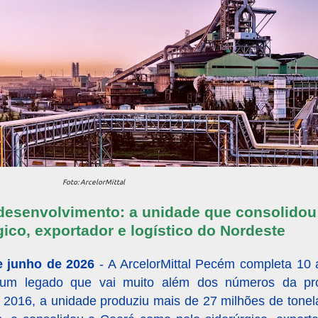
Foto: ArcelorMittal
desenvolvimento: a unidade que consolido
co, exportador e logístico do Nordeste
e junho de 2026
- A ArcelorMittal Pecém completa 10
om um legado que vai muito além dos números da p
 2016, a unidade produziu mais de 27 milhões de tonel