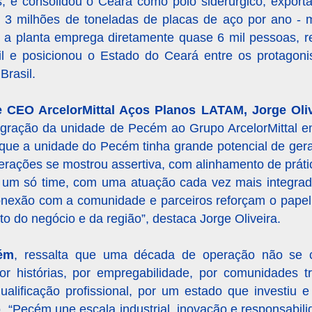
, e consolidou o Ceará como polo siderúrgico, exporta
 3 milhões de toneladas de placas de aço por ano - 
, a planta emprega diretamente quase 6 mil pessoas, 
l e posicionou o Estado do Ceará entre os protagonis
Brasil.
 e CEO ArcelorMittal Aços Planos LATAM, Jorge Oliv
integração da unidade de Pecém ao Grupo ArcelorMittal
 que a unidade do Pecém tinha grande potencial de ger
erações se mostrou assertiva, com alinhamento de prát
 um só time, com uma atuação cada vez mais integrada
conexão com a comunidade e parceiros reforçam o pape
o do negócio e da região”, destaca Jorge Oliveira.
cém
, ressalta que uma década de operação não se
or histórias, por empregabilidade, por comunidades t
alificação profissional, por um estado que investiu e
 “Pecém une escala industrial, inovação e responsabil