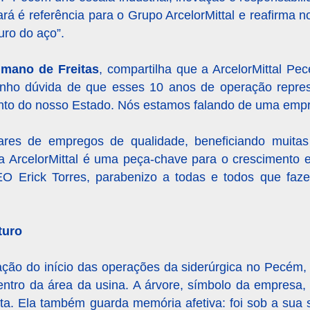
ará é referência para o Grupo ArcelorMittal e reafirma 
uro do aço”.
lmano de Freitas
, compartilha que a ArcelorMittal P
enho dúvida de que esses 10 anos de operação repr
ento do nosso Estado. Nós estamos falando de uma emp
res de empregos de qualidade, beneficiando muitas 
a ArcelorMittal é uma peça-chave para o crescimento 
O Erick Torres, parabenizo a todas e todos que faz
turo
ação do início das operações da siderúrgica no Pecém,
entro da área da usina. A árvore, símbolo da empresa
veita. Ela também guarda memória afetiva: foi sob a su