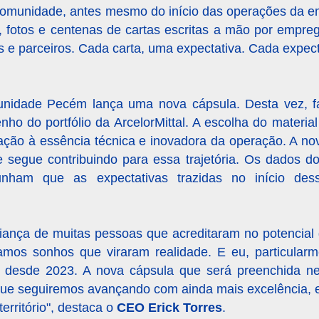
 comunidade, antes mesmo do início das operações da e
s, fotos e centenas de cartas escritas a mão por empr
os e parceiros. Cada carta, uma expectativa. Cada expec
unidade Pecém lança uma nova cápsula. Desta vez, f
o do portfólio da ArcelorMittal. A escolha do material
ação à essência técnica e inovadora da operação. A no
e segue contribuindo para essa trajetória. Os dados d
nham que as expectativas trazidas no início dess
nfiança de muitas pessoas que acreditaram no potencia
ramos sonhos que viraram realidade. E eu, particularm
ria, desde 2023. A nova cápsula que será preenchida 
que seguiremos avançando com ainda mais excelência, e
rritório", destaca o
CEO Erick Torres
.