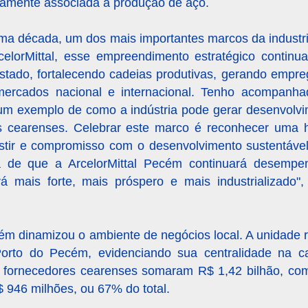
etamente associada à produção de aço.
ltima década, um dos mais importantes marcos da indust
celorMittal, esse empreendimento estratégico continu
ado, fortalecendo cadeias produtivas, gerando empreg
ercados nacional e internacional. Tenho acompanha
m um exemplo de como a indústria pode gerar desenvolv
s cearenses. Celebrar este marco é reconhecer uma hi
estir e compromisso com o desenvolvimento sustentáve
a de que a ArcelorMittal Pecém continuará desemp
 mais forte, mais próspero e mais industrializado",
ém dinamizou o ambiente de negócios local. A unidade 
to do Pecém, evidenciando sua centralidade na cad
a fornecedores cearenses somaram R$ 1,42 bilhão, c
946 milhões, ou 67% do total.