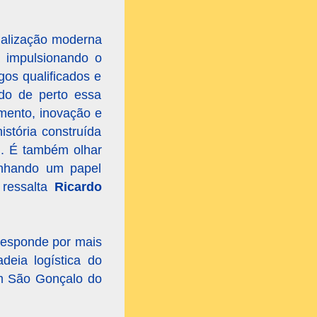
rialização moderna
a impulsionando o
os qualificados e
do de perto essa
imento, inovação e
stória construída
l. É também olhar
enhando um papel
 ressalta
Ricardo
responde por mais
eia logística do
om São Gonçalo do