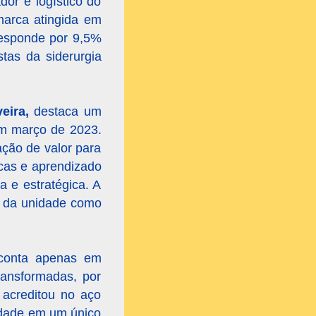
dor e logístico do
marca atingida em
responde por 9,5%
tas da siderurgia
eira,
destaca um
 em março de 2023.
ação de valor para
icas e aprendizado
 e estratégica. A
l da unidade como
 conta apenas em
ransformadas, por
 acreditou no aço
idade em um único