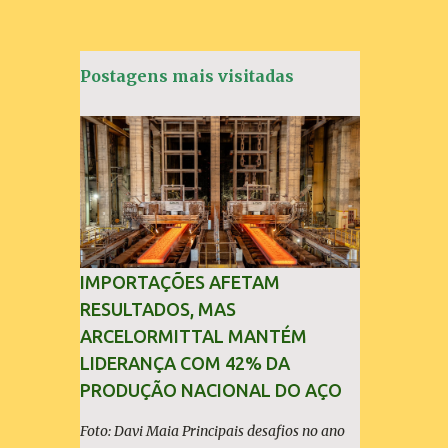
t
á
Postagens mais visitadas
r
i
o
s
IMPORTAÇÕES AFETAM
RESULTADOS, MAS
ARCELORMITTAL MANTÉM
LIDERANÇA COM 42% DA
PRODUÇÃO NACIONAL DO AÇO
Foto: Davi Maia Principais desafios no ano