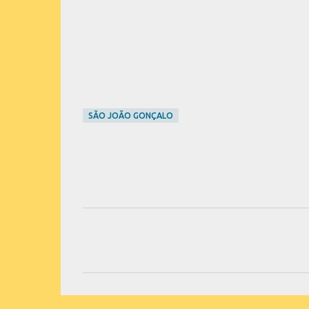
SÃO JOÃO GONÇALO
C
o
m
e
n