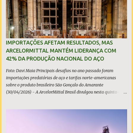
o
s
IMPORTAÇÕES AFETAM RESULTADOS, MAS
ARCELORMITTAL MANTÉM LIDERANÇA COM
42% DA PRODUÇÃO NACIONAL DO AÇO
Foto: Davi Maia Principais desafios no ano passado foram
importações predatórias de aço e tarifas norte-americanas
sobre o produto brasileiro São Gonçalo do Amarante
(30/04/2026) - A ArcelorMittal Brasil divulgou nesta quinta-
feira (30/04/2026) seus resultados financeiros e operacionais
consolidados (*) relativos ao exercício de 2025. As importações
predatórias, sobretudo da China, e as tarifas impostas pelo
Governo dos Estados Unidos afetaram os resultados financeiros
e operacionais da organização e de todo o setor do aço brasileiro.