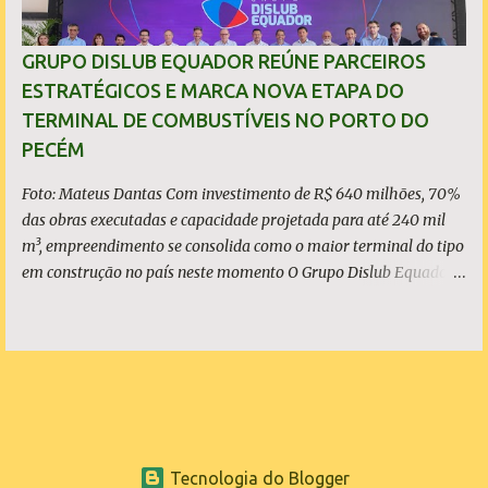
toneladas de placas de aço por ano - marca atingida em 2023 e
consolidada nos anos seguintes, a planta emprega diretamente
GRUPO DISLUB EQUADOR REÚNE PARCEIROS
quase 6 mil pessoas, responde por 9,5% de todo o aço bruto
ESTRATÉGICOS E MARCA NOVA ETAPA DO
produzido no Brasil e posicionou o Estado do Ceará entre os
TERMINAL DE COMBUSTÍVEIS NO PORTO DO
protagonistas da siderurgia nacional, como quarto maior
PECÉM
produtor do Brasil. O presidente da ArcelorMittal Brasil...
Foto: Mateus Dantas Com investimento de R$ 640 milhões, 70%
das obras executadas e capacidade projetada para até 240 mil
m³, empreendimento se consolida como o maior terminal do tipo
em construção no país neste momento O Grupo Dislub Equador
realizou, nesta quinta-feira, 21 de maio, o evento Dia D |
Contagem Regressiva para o Terminal de Armazenamento e
Distribuição de Combustíveis no Complexo Industrial e Portuário
do Pecém. Mais do que marcar o avanço físico da obra, o
encontro teve como principal objetivo apresentar ao mercado os
parceiros estratégicos que se somam ao projeto, reforçando a
atratividade, a demanda estruturada e a relevância do
Tecnologia do Blogger
empreendimento para a logística energética nacional. Com