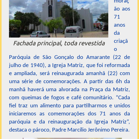
moraç
ão aos
71
anos
da
criaçã
Fachada principal, toda revestida
o
Paróquia de São Gonçalo do Amarante (22 de
julho de 1940), a Igreja Matriz, que foi reformada
e ampliada, será reinaugurada amanhã (22) com
uma série de comemorações. A partir das 6h da
manhã haverá uma alvorada na Praça da Matriz,
com queimas de fogos e café comunitário. “Cada
fiel traz um alimento para partilharmos e unidos
iniciaremos as comemorações dos 71 anos da
paróquia e da reinauguração da Igreja Matriz”,
destaca o pároco, Padre Marcílio Jerônimo Pereira.