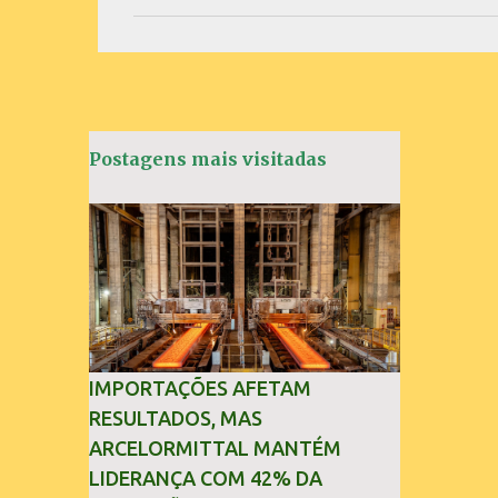
m
e
n
t
á
Postagens mais visitadas
r
i
o
s
IMPORTAÇÕES AFETAM
RESULTADOS, MAS
ARCELORMITTAL MANTÉM
LIDERANÇA COM 42% DA