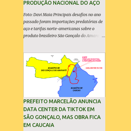
PRODUÇÃO NACIONAL DO AÇO
Foto: Davi Maia Principais desafios no ano
passado foram importações predatórias de
aço e tarifas norte-americanas sobre o
produto brasileiro São Gonçalo do Amarante
(30/04/2026) - A ArcelorMittal Brasil
divulgou nesta quinta-feira (30/04/2026)
seus resultados financeiros e operacionais
consolidados (*) relativos ao exercício de
2025. As importações predatórias,
sobretudo da China, e as tarifas impostas
pelo Governo dos Estados Unidos afetaram
os resultados financeiros e operacionais da
organização e de todo o setor do aço
PREFEITO MARCELÃO ANUNCIA
brasileiro. Ainda assim, a empresa manteve-
DATA CENTER DA TIKTOK EM
se como líder no Brasil, com 42% da
SÃO GONÇALO, MAS OBRA FICA
produção nacional de aço bruto, os
EM CAUCAIA
investimentos programados e permaneceu