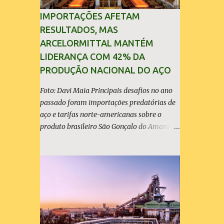
IMPORTAÇÕES AFETAM
RESULTADOS, MAS
ARCELORMITTAL MANTÉM
LIDERANÇA COM 42% DA
PRODUÇÃO NACIONAL DO AÇO
Foto: Davi Maia Principais desafios no ano
passado foram importações predatórias de
aço e tarifas norte-americanas sobre o
produto brasileiro São Gonçalo do Amarante
(30/04/2026) - A ArcelorMittal Brasil
divulgou nesta quinta-feira (30/04/2026)
seus resultados financeiros e operacionais
consolidados (*) relativos ao exercício de
2025. As importações predatórias,
sobretudo da China, e as tarifas impostas
pelo Governo dos Estados Unidos afetaram
os resultados financeiros e operacionais da