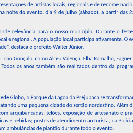
resentações de artistas locais, regionais e de renome naci
ma noite do evento, dia 9 de julho (sábado), a partir das
nde relevância para o nosso município. Durante o fest
al e regional. A população local participa ativamente. O ev
”, destaca o prefeito Walter Júnior.
o João Gonçalo, como Alceu Valença, Elba Ramalho, Fagner 
Todos os anos também são realizados dentro da progra
ede Globo, o Parque da Lagoa da Prejubaca se transformará
atando uma pequena cidade do sertão nordestino. Além dis
m arquibancadas, telões, exposição de artesanato e pra
as e bebidas; postos de atendimento ao turista, da Polícia
m ambulâncias de plantão durante todo o evento.