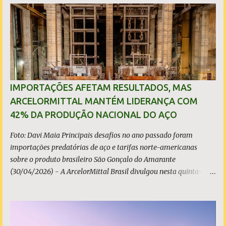
i
o
s
IMPORTAÇÕES AFETAM RESULTADOS, MAS
ARCELORMITTAL MANTÉM LIDERANÇA COM
42% DA PRODUÇÃO NACIONAL DO AÇO
Foto: Davi Maia Principais desafios no ano passado foram
importações predatórias de aço e tarifas norte-americanas
sobre o produto brasileiro São Gonçalo do Amarante
(30/04/2026) - A ArcelorMittal Brasil divulgou nesta quinta-
feira (30/04/2026) seus resultados financeiros e operacionais
consolidados (*) relativos ao exercício de 2025. As importações
predatórias, sobretudo da China, e as tarifas impostas pelo
Governo dos Estados Unidos afetaram os resultados financeiros