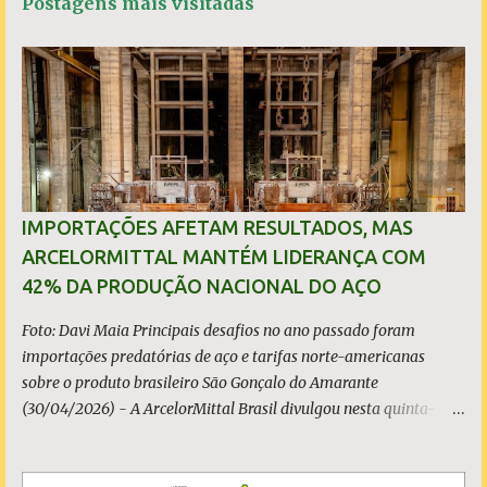
Postagens mais visitadas
o
A
e
r
o
p
r
k
p
i
o
s
IMPORTAÇÕES AFETAM RESULTADOS, MAS
ARCELORMITTAL MANTÉM LIDERANÇA COM
42% DA PRODUÇÃO NACIONAL DO AÇO
Foto: Davi Maia Principais desafios no ano passado foram
importações predatórias de aço e tarifas norte-americanas
sobre o produto brasileiro São Gonçalo do Amarante
(30/04/2026) - A ArcelorMittal Brasil divulgou nesta quinta-
feira (30/04/2026) seus resultados financeiros e operacionais
consolidados (*) relativos ao exercício de 2025. As importações