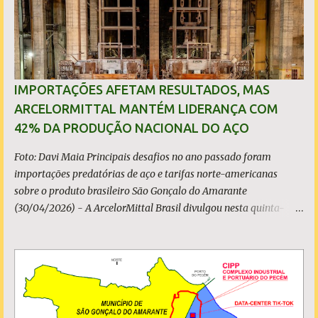
s
IMPORTAÇÕES AFETAM RESULTADOS, MAS
ARCELORMITTAL MANTÉM LIDERANÇA COM
42% DA PRODUÇÃO NACIONAL DO AÇO
Foto: Davi Maia Principais desafios no ano passado foram
importações predatórias de aço e tarifas norte-americanas
sobre o produto brasileiro São Gonçalo do Amarante
(30/04/2026) - A ArcelorMittal Brasil divulgou nesta quinta-
feira (30/04/2026) seus resultados financeiros e operacionais
consolidados (*) relativos ao exercício de 2025. As importações
predatórias, sobretudo da China, e as tarifas impostas pelo
Governo dos Estados Unidos afetaram os resultados financeiros
e operacionais da organização e de todo o setor do aço brasileiro.
Ainda assim, a empresa manteve-se como líder no Brasil, com