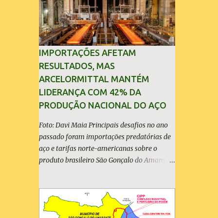
IMPORTAÇÕES AFETAM
RESULTADOS, MAS
ARCELORMITTAL MANTÉM
LIDERANÇA COM 42% DA
PRODUÇÃO NACIONAL DO AÇO
Foto: Davi Maia Principais desafios no ano
passado foram importações predatórias de
aço e tarifas norte-americanas sobre o
produto brasileiro São Gonçalo do Amarante
(30/04/2026) - A ArcelorMittal Brasil
divulgou nesta quinta-feira (30/04/2026)
seus resultados financeiros e operacionais
consolidados (*) relativos ao exercício de