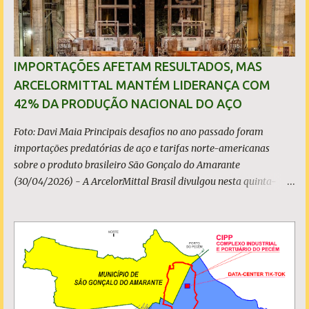
IMPORTAÇÕES AFETAM RESULTADOS, MAS
ARCELORMITTAL MANTÉM LIDERANÇA COM
42% DA PRODUÇÃO NACIONAL DO AÇO
Foto: Davi Maia Principais desafios no ano passado foram
importações predatórias de aço e tarifas norte-americanas
sobre o produto brasileiro São Gonçalo do Amarante
(30/04/2026) - A ArcelorMittal Brasil divulgou nesta quinta-
feira (30/04/2026) seus resultados financeiros e operacionais
consolidados (*) relativos ao exercício de 2025. As importações
predatórias, sobretudo da China, e as tarifas impostas pelo
Governo dos Estados Unidos afetaram os resultados financeiros
e operacionais da organização e de todo o setor do aço brasileiro.
Ainda assim, a empresa manteve-se como líder no Brasil, com
42% da produção nacional de aço bruto, os investimentos