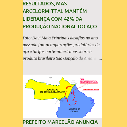
RESULTADOS, MAS
ARCELORMITTAL MANTÉM
LIDERANÇA COM 42% DA
PRODUÇÃO NACIONAL DO AÇO
Foto: Davi Maia Principais desafios no ano
passado foram importações predatórias de
aço e tarifas norte-americanas sobre o
produto brasileiro São Gonçalo do Amarante
(30/04/2026) - A ArcelorMittal Brasil
divulgou nesta quinta-feira (30/04/2026)
seus resultados financeiros e operacionais
consolidados (*) relativos ao exercício de
2025. As importações predatórias,
sobretudo da China, e as tarifas impostas
pelo Governo dos Estados Unidos afetaram
os resultados financeiros e operacionais da
organização e de todo o setor do aço
PREFEITO MARCELÃO ANUNCIA
brasileiro. Ainda assim, a empresa manteve-