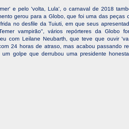
mer' e pelo 'volta, Lula', o carnaval de 2018 tam
mento gerou para a Globo, que foi uma das peças c
rida no desfile da Tuiuti, em que seus apresenta
"Temer vampirão", vários repórteres da Globo 
eu com Leilane Neubarth, que teve que ouvir 'va
 com 24 horas de atraso, mas acabou passando re
r um golpe que derrubou uma presidente honesta