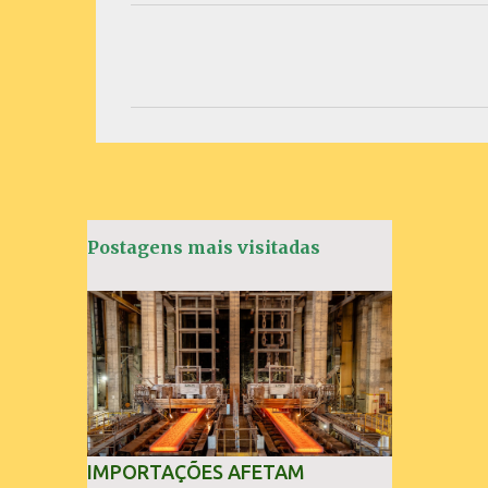
C
o
m
e
n
t
á
Postagens mais visitadas
r
i
o
s
IMPORTAÇÕES AFETAM