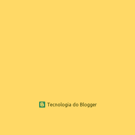
Tecnologia do Blogger
www.sganoticias.com.br ® 2022
ESGWEBMASTER