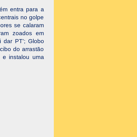
bém entra para a
entrais no golpe
dores se calaram
foram zoados em
i dar PT'; Globo
cibo do arrastão
 e instalou uma