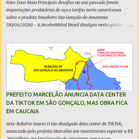
Foto: Davi Maia Principais desafios no ano passado foram
importações predatórias de aço e tarifas norte-americanas
sobre o produto brasileiro São Gonçalo do Amarante
(30/04/2026) - A ArcelorMittal Brasil divulgou nesta quinta-
feira (30/04/2026) seus resultados financeiros e operacionais
consolidados (*) relativos ao exercício de 2025. As importações
predatórias, sobretudo da China, e as tarifas impostas pelo
Governo dos Estados Unidos afetaram os resultados financeiros
e operacionais da organização e de todo o setor do aço brasileiro.
Ainda assim, a empresa manteve-se como líder no Brasil, com
42% da produção nacional de aço bruto, os investimentos
programados e permaneceu firme em seus valores de segurança,
sustentabilidade, qualidade e liderança. A produção total de aço
PREFEITO MARCELÃO ANUNCIA DATA CENTER
somou 15,14 milhões de toneladas – um recuo de 1,3% em
DA TIKTOK EM SÃO GONÇALO, MAS OBRA FICA
relação a 2024. A produção de minério de ferro atingiu 2,34
EM CAUCAIA
milhões de toneladas, montante 18,3% menor que 2024. Neste
caso, o resultado foi impactado pela trans...
Arte: Robério Soares O tão divulgado data center do TikTok,
anunciado pelo prefeito Marcelão um investimento superior a R$
200 bilhões em São Gonçalo do Amarante, precisa ser