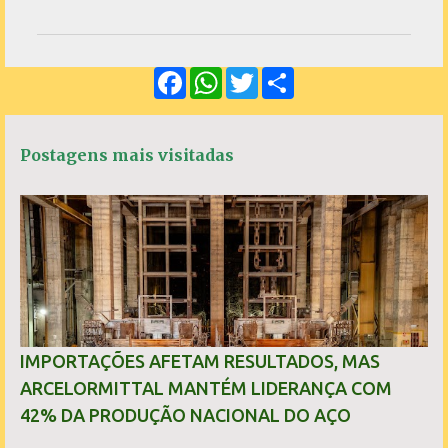
o
m
e
F
W
T
S
n
a
h
w
h
c
a
i
a
t
e
t
t
r
á
b
s
t
e
Postagens mais visitadas
o
A
e
r
o
p
r
k
p
i
o
s
IMPORTAÇÕES AFETAM RESULTADOS, MAS
ARCELORMITTAL MANTÉM LIDERANÇA COM
42% DA PRODUÇÃO NACIONAL DO AÇO