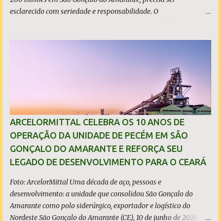
esclarecido com seriedade e responsabilidade. O
empreendimento não está localizado dentro dos limites do
município, mas no município de Caucaia Diante desse fato
objetivo, restam apenas duas hipóteses: ou o prefeito tenta
induzir a população ao erro, atribuindo a São Gonçalo um
investimento que não lhe pertence, ou desconhece os limites
territoriais do município que governa. Em qualquer dos casos, a
situação é grave. A população tem direito à informação correta,
transparente e sem propaganda enganosa, sobretudo quando
investimentos bilionários são usados como vitrine política. O que
ARCELORMITTAL CELEBRA OS 10 ANOS DE
é, de fato, o CIPP O Complexo Industrial e Portuário do Pecém
OPERAÇÃO DA UNIDADE DE PECÉM EM SÃO
(CIPP) está situado parcialmente nos municípios de São Gonçalo
GONÇALO DO AMARANTE E REFORÇA SEU
do Amarante e de Caucaia, conforme demonstram o mapa
LEGADO DE DESENVOLVIMENTO PARA O CEARÁ
acima. Embora a Vila (ou distrito) do Pecém pertença a Sã...
Foto: ArcelorMittal Uma década de aço, pessoas e
desenvolvimento: a unidade que consolidou São Gonçalo do
Amarante como polo siderúrgico, exportador e logístico do
Nordeste São Gonçalo do Amarante (CE), 10 de junho de 2026 - A