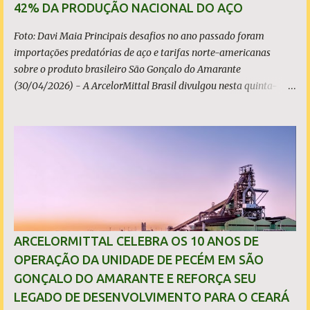
42% DA PRODUÇÃO NACIONAL DO AÇO
Foto: Davi Maia Principais desafios no ano passado foram
importações predatórias de aço e tarifas norte-americanas
sobre o produto brasileiro São Gonçalo do Amarante
(30/04/2026) - A ArcelorMittal Brasil divulgou nesta quinta-
feira (30/04/2026) seus resultados financeiros e operacionais
consolidados (*) relativos ao exercício de 2025. As importações
predatórias, sobretudo da China, e as tarifas impostas pelo
Governo dos Estados Unidos afetaram os resultados financeiros
e operacionais da organização e de todo o setor do aço brasileiro.
Ainda assim, a empresa manteve-se como líder no Brasil, com
42% da produção nacional de aço bruto, os investimentos
programados e permaneceu firme em seus valores de segurança,
sustentabilidade, qualidade e liderança. A produção total de aço
ARCELORMITTAL CELEBRA OS 10 ANOS DE
somou 15,14 milhões de toneladas – um recuo de 1,3% em
OPERAÇÃO DA UNIDADE DE PECÉM EM SÃO
relação a 2024. A produção de minério de ferro atingiu 2,34
GONÇALO DO AMARANTE E REFORÇA SEU
milhões de toneladas, montante 18,3% menor que 2024. Neste
LEGADO DE DESENVOLVIMENTO PARA O CEARÁ
caso, o resultado foi impactado pela trans...