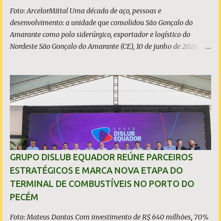
Foto: ArcelorMittal Uma década de aço, pessoas e
desenvolvimento: a unidade que consolidou São Gonçalo do
Amarante como polo siderúrgico, exportador e logístico do
Nordeste São Gonçalo do Amarante (CE), 10 de junho de 2026 - A
ArcelorMittal Pecém completa 10 anos de operação nesta
quarta-feira, 10 de junho, com um legado que vai muito além dos
números da produção. Desde o acendimento do Alto-Forno, em
junho de 2016, a unidade produziu mais de 27 milhões de
toneladas de placas de aço, exportadas para mais de 20 países, e
consolidou o Ceará como polo siderúrgico, exportador e logístico
do Nordeste. Com capacidade instalada de 3 milhões de
toneladas de placas de aço por ano - marca atingida em 2023 e
consolidada nos anos seguintes, a planta emprega diretamente
GRUPO DISLUB EQUADOR REÚNE PARCEIROS
quase 6 mil pessoas, responde por 9,5% de todo o aço bruto
ESTRATÉGICOS E MARCA NOVA ETAPA DO
produzido no Brasil e posicionou o Estado do Ceará entre os
TERMINAL DE COMBUSTÍVEIS NO PORTO DO
protagonistas da siderurgia nacional, como quarto maior
PECÉM
produtor do Brasil. O presidente da ArcelorMittal Brasil...
Foto: Mateus Dantas Com investimento de R$ 640 milhões, 70%