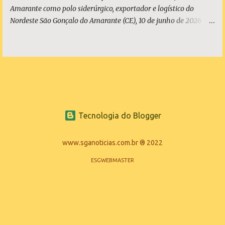
Amarante como polo siderúrgico, exportador e logístico do
Nordeste São Gonçalo do Amarante (CE), 10 de junho de 2026 - A
ArcelorMittal Pecém completa 10 anos de operação nesta
quarta-feira, 10 de junho, com um legado que vai muito além dos
números da produção. Desde o acendimento do Alto-Forno, em
junho de 2016, a unidade produziu mais de 27 milhões de
toneladas de placas de aço, exportadas para mais de 20 países, e
consolidou o Ceará como polo siderúrgico, exportador e logístico
do Nordeste. Com capacidade instalada de 3 milhões de
Tecnologia do Blogger
toneladas de placas de aço por ano - marca atingida em 2023 e
consolidada nos anos seguintes, a planta emprega diretamente
quase 6 mil pessoas, responde por 9,5% de todo o aço bruto
www.sganoticias.com.br ® 2022
produzido no Brasil e posicionou o Estado do Ceará entre os
ESGWEBMASTER
protagonistas da siderurgia nacional, como quarto maior
produtor do Brasil. O presidente da ArcelorMittal Brasil...