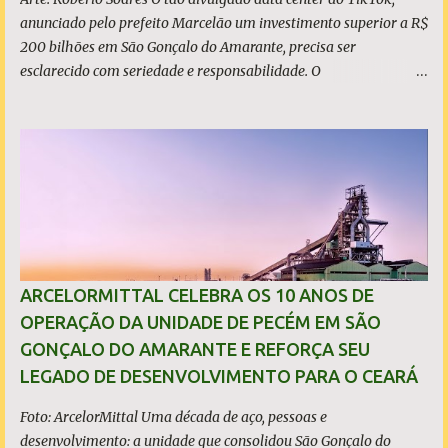
anunciado pelo prefeito Marcelão um investimento superior a R$
200 bilhões em São Gonçalo do Amarante, precisa ser
esclarecido com seriedade e responsabilidade. O
empreendimento não está localizado dentro dos limites do
município, mas no município de Caucaia Diante desse fato
objetivo, restam apenas duas hipóteses: ou o prefeito tenta
induzir a população ao erro, atribuindo a São Gonçalo um
investimento que não lhe pertence, ou desconhece os limites
territoriais do município que governa. Em qualquer dos casos, a
situação é grave. A população tem direito à informação correta,
transparente e sem propaganda enganosa, sobretudo quando
investimentos bilionários são usados como vitrine política. O que
ARCELORMITTAL CELEBRA OS 10 ANOS DE
é, de fato, o CIPP O Complexo Industrial e Portuário do Pecém
OPERAÇÃO DA UNIDADE DE PECÉM EM SÃO
(CIPP) está situado parcialmente nos municípios de São Gonçalo
GONÇALO DO AMARANTE E REFORÇA SEU
do Amarante e de Caucaia, conforme demonstram o mapa
LEGADO DE DESENVOLVIMENTO PARA O CEARÁ
acima. Embora a Vila (ou distrito) do Pecém pertença a Sã...
Foto: ArcelorMittal Uma década de aço, pessoas e
desenvolvimento: a unidade que consolidou São Gonçalo do