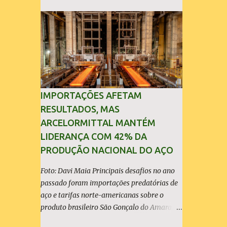
i
o
s
IMPORTAÇÕES AFETAM
RESULTADOS, MAS
ARCELORMITTAL MANTÉM
LIDERANÇA COM 42% DA
PRODUÇÃO NACIONAL DO AÇO
Foto: Davi Maia Principais desafios no ano
passado foram importações predatórias de
aço e tarifas norte-americanas sobre o
produto brasileiro São Gonçalo do Amarante
(30/04/2026) - A ArcelorMittal Brasil