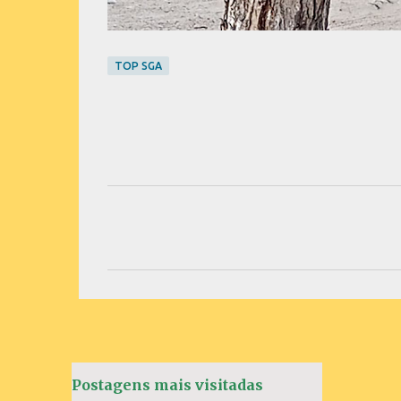
TOP SGA
C
o
m
e
n
t
á
Postagens mais visitadas
r