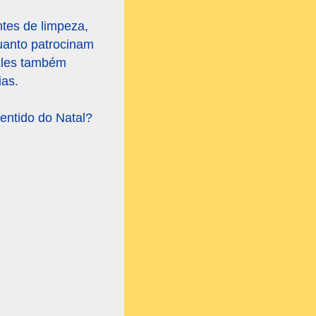
tes de limpeza,
quanto patrocinam
 Eles também
ias.
entido do Natal?