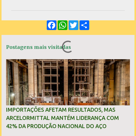
o
m
e
F
W
T
S
n
a
h
w
h
c
a
i
a
t
e
t
t
r
á
b
s
t
e
Postagens mais visitadas
o
A
e
r
o
p
r
k
p
i
o
s
IMPORTAÇÕES AFETAM RESULTADOS, MAS
ARCELORMITTAL MANTÉM LIDERANÇA COM
42% DA PRODUÇÃO NACIONAL DO AÇO