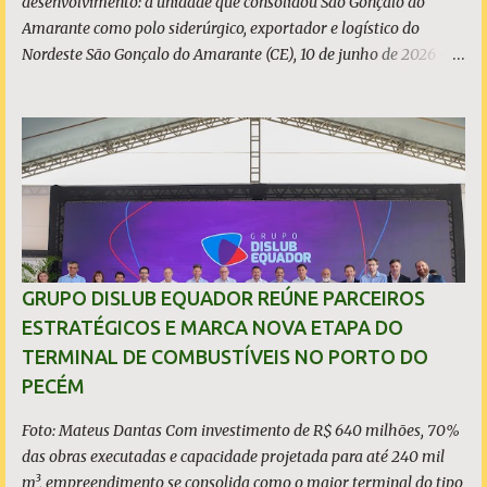
desenvolvimento: a unidade que consolidou São Gonçalo do
Amarante como polo siderúrgico, exportador e logístico do
Nordeste São Gonçalo do Amarante (CE), 10 de junho de 2026 - A
ArcelorMittal Pecém completa 10 anos de operação nesta
quarta-feira, 10 de junho, com um legado que vai muito além dos
números da produção. Desde o acendimento do Alto-Forno, em
junho de 2016, a unidade produziu mais de 27 milhões de
toneladas de placas de aço, exportadas para mais de 20 países, e
consolidou o Ceará como polo siderúrgico, exportador e logístico
do Nordeste. Com capacidade instalada de 3 milhões de
toneladas de placas de aço por ano - marca atingida em 2023 e
consolidada nos anos seguintes, a planta emprega diretamente
GRUPO DISLUB EQUADOR REÚNE PARCEIROS
quase 6 mil pessoas, responde por 9,5% de todo o aço bruto
ESTRATÉGICOS E MARCA NOVA ETAPA DO
produzido no Brasil e posicionou o Estado do Ceará entre os
TERMINAL DE COMBUSTÍVEIS NO PORTO DO
protagonistas da siderurgia nacional, como quarto maior
PECÉM
produtor do Brasil. O presidente da ArcelorMittal Brasil...
Foto: Mateus Dantas Com investimento de R$ 640 milhões, 70%
das obras executadas e capacidade projetada para até 240 mil
m³, empreendimento se consolida como o maior terminal do tipo