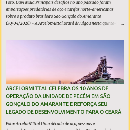
Foto: Davi Maia Principais desafios no ano passado foram
importações predatórias de aço e tarifas norte-americanas
sobre o produto brasileiro São Gonçalo do Amarante
(30/04/2026) - A ArcelorMittal Brasil divulgou nesta quinta-
feira (30/04/2026) seus resultados financeiros e operacionais
consolidados (*) relativos ao exercício de 2025. As importações
predatórias, sobretudo da China, e as tarifas impostas pelo
Governo dos Estados Unidos afetaram os resultados financeiros
e operacionais da organização e de todo o setor do aço brasileiro.
Ainda assim, a empresa manteve-se como líder no Brasil, com
42% da produção nacional de aço bruto, os investimentos
programados e permaneceu firme em seus valores de segurança,
sustentabilidade, qualidade e liderança. A produção total de aço
ARCELORMITTAL CELEBRA OS 10 ANOS DE
somou 15,14 milhões de toneladas – um recuo de 1,3% em
OPERAÇÃO DA UNIDADE DE PECÉM EM SÃO
relação a 2024. A produção de minério de ferro atingiu 2,34
GONÇALO DO AMARANTE E REFORÇA SEU
milhões de toneladas, montante 18,3% menor que 2024. Neste
LEGADO DE DESENVOLVIMENTO PARA O CEARÁ
caso, o resultado foi impactado pela trans...
Foto: ArcelorMittal Uma década de aço, pessoas e