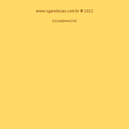
investimento total de R$ 640 milhões, viabilizado com recursos
próprios e financiamento do Banco do Nordeste, o terminal já
www.sganoticias.com.br ® 2022
alcançou 70% de evolução física e está quatro meses à frente do
ESGWEBMASTER
cronograma original. Quando concluída esta fase, terá
capacidade para armazenar 170 mil m³ de produto...