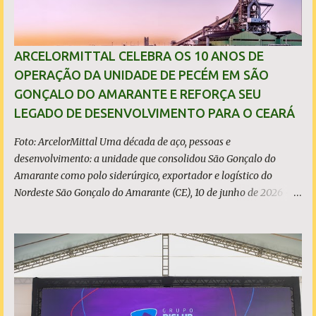
42% da produção nacional de aço bruto, os investimentos
programados e permaneceu firme em seus valores de segurança,
sustentabilidade, qualidade e liderança. A produção total de aço
ARCELORMITTAL CELEBRA OS 10 ANOS DE
somou 15,14 milhões de toneladas – um recuo de 1,3% em
OPERAÇÃO DA UNIDADE DE PECÉM EM SÃO
relação a 2024. A produção de minério de ferro atingiu 2,34
GONÇALO DO AMARANTE E REFORÇA SEU
milhões de toneladas, montante 18,3% menor que 2024. Neste
LEGADO DE DESENVOLVIMENTO PARA O CEARÁ
caso, o resultado foi impactado pela trans...
Foto: ArcelorMittal Uma década de aço, pessoas e
desenvolvimento: a unidade que consolidou São Gonçalo do
Amarante como polo siderúrgico, exportador e logístico do
Nordeste São Gonçalo do Amarante (CE), 10 de junho de 2026 - A
ArcelorMittal Pecém completa 10 anos de operação nesta
quarta-feira, 10 de junho, com um legado que vai muito além dos
números da produção. Desde o acendimento do Alto-Forno, em
junho de 2016, a unidade produziu mais de 27 milhões de
toneladas de placas de aço, exportadas para mais de 20 países, e
consolidou o Ceará como polo siderúrgico, exportador e logístico
do Nordeste. Com capacidade instalada de 3 milhões de