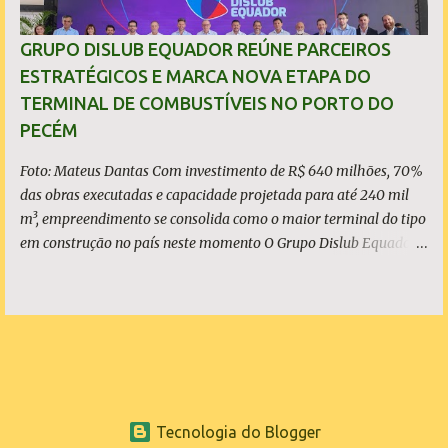
toneladas de placas de aço por ano - marca atingida em 2023 e
consolidada nos anos seguintes, a planta emprega diretamente
GRUPO DISLUB EQUADOR REÚNE PARCEIROS
quase 6 mil pessoas, responde por 9,5% de todo o aço bruto
ESTRATÉGICOS E MARCA NOVA ETAPA DO
produzido no Brasil e posicionou o Estado do Ceará entre os
TERMINAL DE COMBUSTÍVEIS NO PORTO DO
protagonistas da siderurgia nacional, como quarto maior
PECÉM
produtor do Brasil. O presidente da ArcelorMittal Brasil...
Foto: Mateus Dantas Com investimento de R$ 640 milhões, 70%
das obras executadas e capacidade projetada para até 240 mil
m³, empreendimento se consolida como o maior terminal do tipo
em construção no país neste momento O Grupo Dislub Equador
realizou, nesta quinta-feira, 21 de maio, o evento Dia D |
Contagem Regressiva para o Terminal de Armazenamento e
Distribuição de Combustíveis no Complexo Industrial e Portuário
do Pecém. Mais do que marcar o avanço físico da obra, o
encontro teve como principal objetivo apresentar ao mercado os
parceiros estratégicos que se somam ao projeto, reforçando a
atratividade, a demanda estruturada e a relevância do
Tecnologia do Blogger
empreendimento para a logística energética nacional. Com