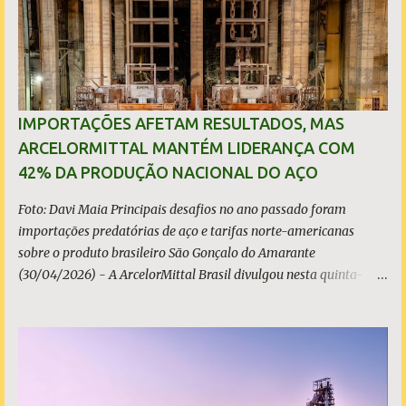
s
IMPORTAÇÕES AFETAM RESULTADOS, MAS
ARCELORMITTAL MANTÉM LIDERANÇA COM
42% DA PRODUÇÃO NACIONAL DO AÇO
Foto: Davi Maia Principais desafios no ano passado foram
importações predatórias de aço e tarifas norte-americanas
sobre o produto brasileiro São Gonçalo do Amarante
(30/04/2026) - A ArcelorMittal Brasil divulgou nesta quinta-
feira (30/04/2026) seus resultados financeiros e operacionais
consolidados (*) relativos ao exercício de 2025. As importações
predatórias, sobretudo da China, e as tarifas impostas pelo
Governo dos Estados Unidos afetaram os resultados financeiros
e operacionais da organização e de todo o setor do aço brasileiro.
Ainda assim, a empresa manteve-se como líder no Brasil, com