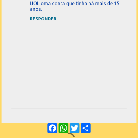
e
UOL oma conta que tinha há mais de 15
anos.
n
t
RESPONDER
á
r
i
o
s
P
o
F
W
T
S
s
a
h
w
h
t
c
a
i
a