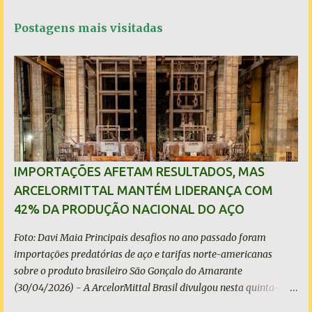
a
e
t
t
r
r
b
s
t
e
Postagens mais visitadas
o
A
e
u
o
p
r
m
k
p
c
o
m
e
n
t
á
r
i
o
IMPORTAÇÕES AFETAM RESULTADOS, MAS
ARCELORMITTAL MANTÉM LIDERANÇA COM
42% DA PRODUÇÃO NACIONAL DO AÇO
Foto: Davi Maia Principais desafios no ano passado foram
importações predatórias de aço e tarifas norte-americanas
sobre o produto brasileiro São Gonçalo do Amarante
(30/04/2026) - A ArcelorMittal Brasil divulgou nesta quinta-
feira (30/04/2026) seus resultados financeiros e operacionais