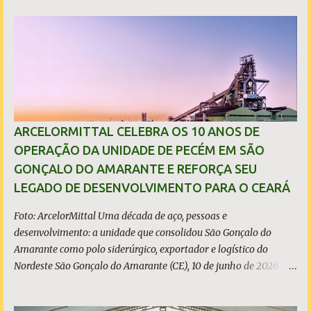
consolidados (*) relativos ao exercício de 2025. As importações
predatórias, sobretudo da China, e as tarifas impostas pelo
Governo dos Estados Unidos afetaram os resultados financeiros
e operacionais da organização e de todo o setor do aço brasileiro.
Ainda assim, a empresa manteve-se como líder no Brasil, com
42% da produção nacional de aço bruto, os investimentos
programados e permaneceu firme em seus valores de segurança,
sustentabilidade, qualidade e liderança. A produção total de aço
ARCELORMITTAL CELEBRA OS 10 ANOS DE
somou 15,14 milhões de toneladas – um recuo de 1,3% em
OPERAÇÃO DA UNIDADE DE PECÉM EM SÃO
relação a 2024. A produção de minério de ferro atingiu 2,34
GONÇALO DO AMARANTE E REFORÇA SEU
milhões de toneladas, montante 18,3% menor que 2024. Neste
LEGADO DE DESENVOLVIMENTO PARA O CEARÁ
caso, o resultado foi impactado pela trans...
Foto: ArcelorMittal Uma década de aço, pessoas e
desenvolvimento: a unidade que consolidou São Gonçalo do
Amarante como polo siderúrgico, exportador e logístico do
Nordeste São Gonçalo do Amarante (CE), 10 de junho de 2026 - A
ArcelorMittal Pecém completa 10 anos de operação nesta
quarta-feira, 10 de junho, com um legado que vai muito além dos