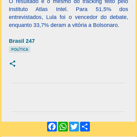
O resultado é o mesmo do tracking feito pelo
instituto Atlas Intel. Para 51,5% dos
entrevistados, Lula foi o vencedor do debate,
enquanto 33,7% deram a vitória a Bolsonaro.
Brasil 247
POLÍTICA
C
o
m
e
F
W
T
S
n
a
h
w
h
c
a
i
a
t