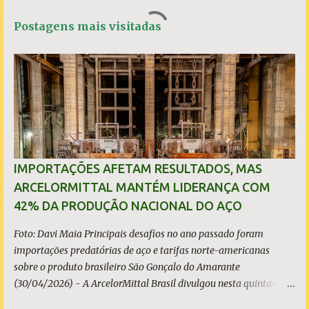
e
t
t
r
á
b
s
t
e
Postagens mais visitadas
o
A
e
r
o
p
r
k
p
i
o
s
IMPORTAÇÕES AFETAM RESULTADOS, MAS
ARCELORMITTAL MANTÉM LIDERANÇA COM
42% DA PRODUÇÃO NACIONAL DO AÇO
Foto: Davi Maia Principais desafios no ano passado foram
importações predatórias de aço e tarifas norte-americanas
sobre o produto brasileiro São Gonçalo do Amarante
(30/04/2026) - A ArcelorMittal Brasil divulgou nesta quinta-
feira (30/04/2026) seus resultados financeiros e operacionais