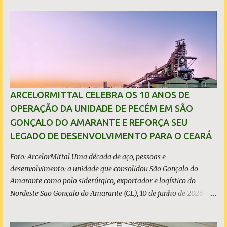
consolidados (*) relativos ao exercício de 2025. As importações
predatórias, sobretudo da China, e as tarifas impostas pelo
Governo dos Estados Unidos afetaram os resultados financeiros
e operacionais da organização e de todo o setor do aço brasileiro.
Ainda assim, a empresa manteve-se como líder no Brasil, com
42% da produção nacional de aço bruto, os investimentos
programados e permaneceu firme em seus valores de segurança,
sustentabilidade, qualidade e liderança. A produção total de aço
ARCELORMITTAL CELEBRA OS 10 ANOS DE
somou 15,14 milhões de toneladas – um recuo de 1,3% em
OPERAÇÃO DA UNIDADE DE PECÉM EM SÃO
relação a 2024. A produção de minério de ferro atingiu 2,34
GONÇALO DO AMARANTE E REFORÇA SEU
milhões de toneladas, montante 18,3% menor que 2024. Neste
LEGADO DE DESENVOLVIMENTO PARA O CEARÁ
caso, o resultado foi impactado pela trans...
Foto: ArcelorMittal Uma década de aço, pessoas e
desenvolvimento: a unidade que consolidou São Gonçalo do
Amarante como polo siderúrgico, exportador e logístico do
Nordeste São Gonçalo do Amarante (CE), 10 de junho de 2026 - A
ArcelorMittal Pecém completa 10 anos de operação nesta
quarta-feira, 10 de junho, com um legado que vai muito além dos