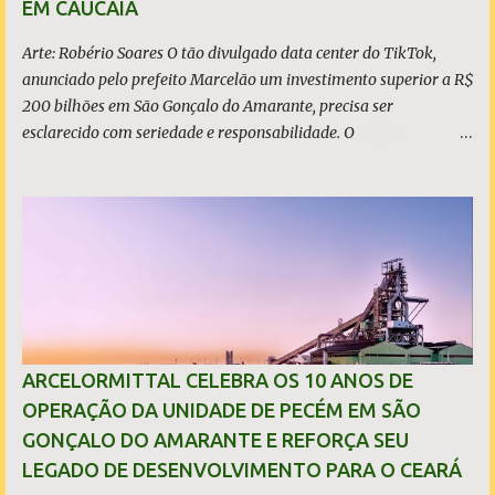
EM CAUCAIA
milhões de toneladas, montante 18,3% menor que 2024. Neste
caso, o resultado foi impactado pela trans...
Arte: Robério Soares O tão divulgado data center do TikTok,
anunciado pelo prefeito Marcelão um investimento superior a R$
200 bilhões em São Gonçalo do Amarante, precisa ser
esclarecido com seriedade e responsabilidade. O
empreendimento não está localizado dentro dos limites do
município, mas no município de Caucaia Diante desse fato
objetivo, restam apenas duas hipóteses: ou o prefeito tenta
induzir a população ao erro, atribuindo a São Gonçalo um
investimento que não lhe pertence, ou desconhece os limites
territoriais do município que governa. Em qualquer dos casos, a
situação é grave. A população tem direito à informação correta,
transparente e sem propaganda enganosa, sobretudo quando
investimentos bilionários são usados como vitrine política. O que
ARCELORMITTAL CELEBRA OS 10 ANOS DE
é, de fato, o CIPP O Complexo Industrial e Portuário do Pecém
OPERAÇÃO DA UNIDADE DE PECÉM EM SÃO
(CIPP) está situado parcialmente nos municípios de São Gonçalo
GONÇALO DO AMARANTE E REFORÇA SEU
do Amarante e de Caucaia, conforme demonstram o mapa
LEGADO DE DESENVOLVIMENTO PARA O CEARÁ
acima. Embora a Vila (ou distrito) do Pecém pertença a Sã...