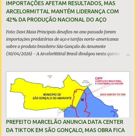
IMPORTAÇÕES AFETAM RESULTADOS, MAS
ARCELORMITTAL MANTÉM LIDERANÇA COM
42% DA PRODUÇÃO NACIONAL DO AÇO
Foto: Davi Maia Principais desafios no ano passado foram
importações predatórias de aço e tarifas norte-americanas
sobre o produto brasileiro São Gonçalo do Amarante
(30/04/2026) - A ArcelorMittal Brasil divulgou nesta quinta-
feira (30/04/2026) seus resultados financeiros e operacionais
consolidados (*) relativos ao exercício de 2025. As importações
predatórias, sobretudo da China, e as tarifas impostas pelo
Governo dos Estados Unidos afetaram os resultados financeiros
e operacionais da organização e de todo o setor do aço brasileiro.
Ainda assim, a empresa manteve-se como líder no Brasil, com
42% da produção nacional de aço bruto, os investimentos
programados e permaneceu firme em seus valores de segurança,
sustentabilidade, qualidade e liderança. A produção total de aço
PREFEITO MARCELÃO ANUNCIA DATA CENTER
somou 15,14 milhões de toneladas – um recuo de 1,3% em
DA TIKTOK EM SÃO GONÇALO, MAS OBRA FICA
relação a 2024. A produção de minério de ferro atingiu 2,34