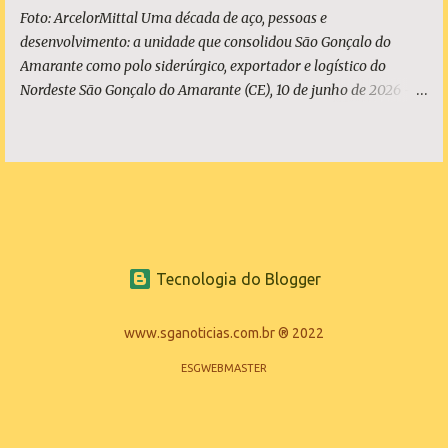
Foto: ArcelorMittal Uma década de aço, pessoas e
desenvolvimento: a unidade que consolidou São Gonçalo do
Amarante como polo siderúrgico, exportador e logístico do
Nordeste São Gonçalo do Amarante (CE), 10 de junho de 2026 - A
ArcelorMittal Pecém completa 10 anos de operação nesta
quarta-feira, 10 de junho, com um legado que vai muito além dos
números da produção. Desde o acendimento do Alto-Forno, em
junho de 2016, a unidade produziu mais de 27 milhões de
toneladas de placas de aço, exportadas para mais de 20 países, e
consolidou o Ceará como polo siderúrgico, exportador e logístico
do Nordeste. Com capacidade instalada de 3 milhões de
Tecnologia do Blogger
toneladas de placas de aço por ano - marca atingida em 2023 e
consolidada nos anos seguintes, a planta emprega diretamente
quase 6 mil pessoas, responde por 9,5% de todo o aço bruto
www.sganoticias.com.br ® 2022
produzido no Brasil e posicionou o Estado do Ceará entre os
ESGWEBMASTER
protagonistas da siderurgia nacional, como quarto maior
produtor do Brasil. O presidente da ArcelorMittal Brasil...