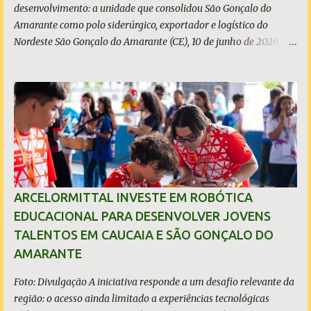
desenvolvimento: a unidade que consolidou São Gonçalo do
Amarante como polo siderúrgico, exportador e logístico do
Nordeste São Gonçalo do Amarante (CE), 10 de junho de 2026 - A
ArcelorMittal Pecém completa 10 anos de operação nesta
quarta-feira, 10 de junho, com um legado que vai muito além dos
números da produção. Desde o acendimento do Alto-Forno, em
junho de 2016, a unidade produziu mais de 27 milhões de
toneladas de placas de aço, exportadas para mais de 20 países, e
consolidou o Ceará como polo siderúrgico, exportador e logístico
do Nordeste. Com capacidade instalada de 3 milhões de
toneladas de placas de aço por ano - marca atingida em 2023 e
consolidada nos anos seguintes, a planta emprega diretamente
ARCELORMITTAL INVESTE EM ROBÓTICA
quase 6 mil pessoas, responde por 9,5% de todo o aço bruto
EDUCACIONAL PARA DESENVOLVER JOVENS
produzido no Brasil e posicionou o Estado do Ceará entre os
TALENTOS EM CAUCAIA E SÃO GONÇALO DO
protagonistas da siderurgia nacional, como quarto maior
AMARANTE
produtor do Brasil. O presidente da ArcelorMittal Brasil...
Foto: Divulgação A iniciativa responde a um desafio relevante da
região: o acesso ainda limitado a experiências tecnológicas