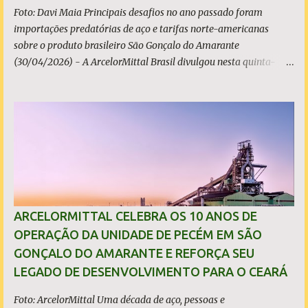
Foto: Davi Maia Principais desafios no ano passado foram
importações predatórias de aço e tarifas norte-americanas
sobre o produto brasileiro São Gonçalo do Amarante
(30/04/2026) - A ArcelorMittal Brasil divulgou nesta quinta-
feira (30/04/2026) seus resultados financeiros e operacionais
consolidados (*) relativos ao exercício de 2025. As importações
predatórias, sobretudo da China, e as tarifas impostas pelo
Governo dos Estados Unidos afetaram os resultados financeiros
e operacionais da organização e de todo o setor do aço brasileiro.
Ainda assim, a empresa manteve-se como líder no Brasil, com
42% da produção nacional de aço bruto, os investimentos
programados e permaneceu firme em seus valores de segurança,
sustentabilidade, qualidade e liderança. A produção total de aço
ARCELORMITTAL CELEBRA OS 10 ANOS DE
somou 15,14 milhões de toneladas – um recuo de 1,3% em
OPERAÇÃO DA UNIDADE DE PECÉM EM SÃO
relação a 2024. A produção de minério de ferro atingiu 2,34
GONÇALO DO AMARANTE E REFORÇA SEU
milhões de toneladas, montante 18,3% menor que 2024. Neste
LEGADO DE DESENVOLVIMENTO PARA O CEARÁ
caso, o resultado foi impactado pela trans...
Foto: ArcelorMittal Uma década de aço, pessoas e