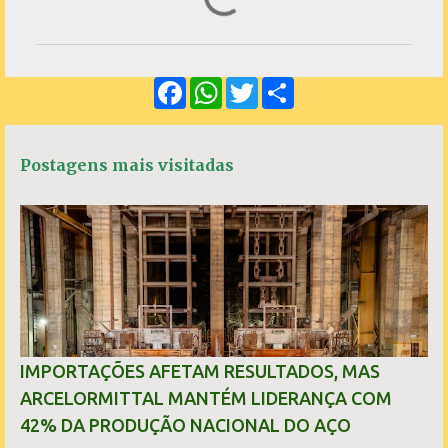
o
m
e
F
W
T
S
n
a
h
w
h
c
a
i
a
t
e
t
t
r
á
b
s
t
e
Postagens mais visitadas
o
A
e
r
o
p
r
k
p
i
o
s
IMPORTAÇÕES AFETAM RESULTADOS, MAS
ARCELORMITTAL MANTÉM LIDERANÇA COM
42% DA PRODUÇÃO NACIONAL DO AÇO