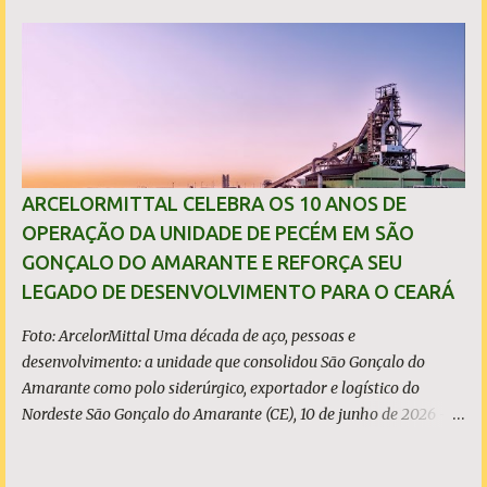
município, mas no município de Caucaia Diante desse fato
objetivo, restam apenas duas hipóteses: ou o prefeito tenta
induzir a população ao erro, atribuindo a São Gonçalo um
investimento que não lhe pertence, ou desconhece os limites
territoriais do município que governa. Em qualquer dos casos, a
situação é grave. A população tem direito à informação correta,
transparente e sem propaganda enganosa, sobretudo quando
investimentos bilionários são usados como vitrine política. O que
ARCELORMITTAL CELEBRA OS 10 ANOS DE
é, de fato, o CIPP O Complexo Industrial e Portuário do Pecém
OPERAÇÃO DA UNIDADE DE PECÉM EM SÃO
(CIPP) está situado parcialmente nos municípios de São Gonçalo
GONÇALO DO AMARANTE E REFORÇA SEU
do Amarante e de Caucaia, conforme demonstram o mapa
LEGADO DE DESENVOLVIMENTO PARA O CEARÁ
acima. Embora a Vila (ou distrito) do Pecém pertença a Sã...
Foto: ArcelorMittal Uma década de aço, pessoas e
desenvolvimento: a unidade que consolidou São Gonçalo do
Amarante como polo siderúrgico, exportador e logístico do
Nordeste São Gonçalo do Amarante (CE), 10 de junho de 2026 - A
ArcelorMittal Pecém completa 10 anos de operação nesta
quarta-feira, 10 de junho, com um legado que vai muito além dos