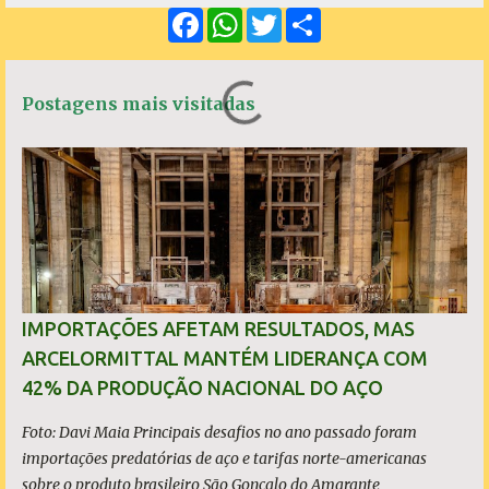
F
W
T
S
n
a
h
w
h
c
a
i
a
t
e
t
t
r
á
b
s
t
e
Postagens mais visitadas
o
A
e
r
o
p
r
k
p
i
o
s
IMPORTAÇÕES AFETAM RESULTADOS, MAS
ARCELORMITTAL MANTÉM LIDERANÇA COM
42% DA PRODUÇÃO NACIONAL DO AÇO
Foto: Davi Maia Principais desafios no ano passado foram
importações predatórias de aço e tarifas norte-americanas
sobre o produto brasileiro São Gonçalo do Amarante