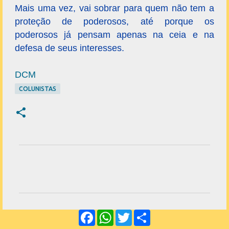
Mais uma vez, vai sobrar para quem não tem a
proteção de poderosos, até porque os
poderosos já pensam apenas na ceia e na
defesa de seus interesses.
DCM
COLUNISTAS
C
o
m
e
F
W
T
S
n
a
h
w
h