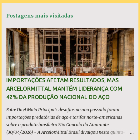
c
a
i
a
t
e
t
t
r
á
b
s
t
e
Postagens mais visitadas
o
A
e
r
o
p
r
k
p
i
o
s
IMPORTAÇÕES AFETAM RESULTADOS, MAS
ARCELORMITTAL MANTÉM LIDERANÇA COM
42% DA PRODUÇÃO NACIONAL DO AÇO
Foto: Davi Maia Principais desafios no ano passado foram
importações predatórias de aço e tarifas norte-americanas
sobre o produto brasileiro São Gonçalo do Amarante
(30/04/2026) - A ArcelorMittal Brasil divulgou nesta quinta-
feira (30/04/2026) seus resultados financeiros e operacionais