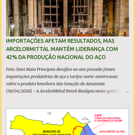
s
IMPORTAÇÕES AFETAM RESULTADOS, MAS
ARCELORMITTAL MANTÉM LIDERANÇA COM
42% DA PRODUÇÃO NACIONAL DO AÇO
Foto: Davi Maia Principais desafios no ano passado foram
importações predatórias de aço e tarifas norte-americanas
sobre o produto brasileiro São Gonçalo do Amarante
(30/04/2026) - A ArcelorMittal Brasil divulgou nesta quinta-
feira (30/04/2026) seus resultados financeiros e operacionais
consolidados (*) relativos ao exercício de 2025. As importações
predatórias, sobretudo da China, e as tarifas impostas pelo
Governo dos Estados Unidos afetaram os resultados financeiros
e operacionais da organização e de todo o setor do aço brasileiro.
Ainda assim, a empresa manteve-se como líder no Brasil, com