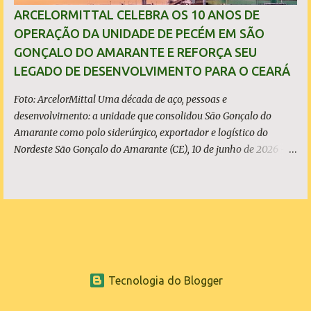
investimentos bilionários são usados como vitrine política. O que
ARCELORMITTAL CELEBRA OS 10 ANOS DE
é, de fato, o CIPP O Complexo Industrial e Portuário do Pecém
OPERAÇÃO DA UNIDADE DE PECÉM EM SÃO
(CIPP) está situado parcialmente nos municípios de São Gonçalo
GONÇALO DO AMARANTE E REFORÇA SEU
do Amarante e de Caucaia, conforme demonstram o mapa
LEGADO DE DESENVOLVIMENTO PARA O CEARÁ
acima. Embora a Vila (ou distrito) do Pecém pertença a Sã...
Foto: ArcelorMittal Uma década de aço, pessoas e
desenvolvimento: a unidade que consolidou São Gonçalo do
Amarante como polo siderúrgico, exportador e logístico do
Nordeste São Gonçalo do Amarante (CE), 10 de junho de 2026 - A
ArcelorMittal Pecém completa 10 anos de operação nesta
quarta-feira, 10 de junho, com um legado que vai muito além dos
números da produção. Desde o acendimento do Alto-Forno, em
junho de 2016, a unidade produziu mais de 27 milhões de
toneladas de placas de aço, exportadas para mais de 20 países, e
consolidou o Ceará como polo siderúrgico, exportador e logístico
do Nordeste. Com capacidade instalada de 3 milhões de
Tecnologia do Blogger
toneladas de placas de aço por ano - marca atingida em 2023 e
consolidada nos anos seguintes, a planta emprega diretamente