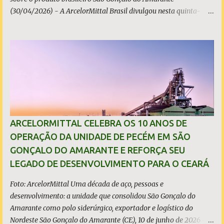
(30/04/2026) - A ArcelorMittal Brasil divulgou nesta quinta-
feira (30/04/2026) seus resultados financeiros e operacionais
consolidados (*) relativos ao exercício de 2025. As importações
predatórias, sobretudo da China, e as tarifas impostas pelo
Governo dos Estados Unidos afetaram os resultados financeiros
e operacionais da organização e de todo o setor do aço brasileiro.
Ainda assim, a empresa manteve-se como líder no Brasil, com
42% da produção nacional de aço bruto, os investimentos
programados e permaneceu firme em seus valores de segurança,
sustentabilidade, qualidade e liderança. A produção total de aço
ARCELORMITTAL CELEBRA OS 10 ANOS DE
somou 15,14 milhões de toneladas – um recuo de 1,3% em
OPERAÇÃO DA UNIDADE DE PECÉM EM SÃO
relação a 2024. A produção de minério de ferro atingiu 2,34
GONÇALO DO AMARANTE E REFORÇA SEU
milhões de toneladas, montante 18,3% menor que 2024. Neste
LEGADO DE DESENVOLVIMENTO PARA O CEARÁ
caso, o resultado foi impactado pela trans...
Foto: ArcelorMittal Uma década de aço, pessoas e
desenvolvimento: a unidade que consolidou São Gonçalo do
Amarante como polo siderúrgico, exportador e logístico do
Nordeste São Gonçalo do Amarante (CE), 10 de junho de 2026 - A