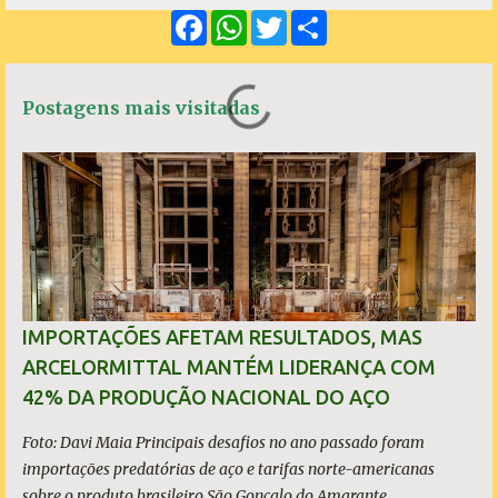
F
W
T
S
n
a
h
w
h
c
a
i
a
t
e
t
t
r
á
b
s
t
e
Postagens mais visitadas
o
A
e
r
o
p
r
k
p
i
o
s
IMPORTAÇÕES AFETAM RESULTADOS, MAS
ARCELORMITTAL MANTÉM LIDERANÇA COM
42% DA PRODUÇÃO NACIONAL DO AÇO
Foto: Davi Maia Principais desafios no ano passado foram
importações predatórias de aço e tarifas norte-americanas
sobre o produto brasileiro São Gonçalo do Amarante