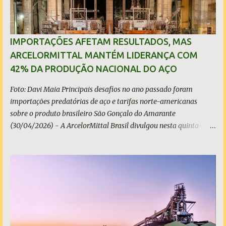
IMPORTAÇÕES AFETAM RESULTADOS, MAS
ARCELORMITTAL MANTÉM LIDERANÇA COM
42% DA PRODUÇÃO NACIONAL DO AÇO
Foto: Davi Maia Principais desafios no ano passado foram
importações predatórias de aço e tarifas norte-americanas
sobre o produto brasileiro São Gonçalo do Amarante
(30/04/2026) - A ArcelorMittal Brasil divulgou nesta quinta-
feira (30/04/2026) seus resultados financeiros e operacionais
consolidados (*) relativos ao exercício de 2025. As importações
predatórias, sobretudo da China, e as tarifas impostas pelo
Governo dos Estados Unidos afetaram os resultados financeiros
e operacionais da organização e de todo o setor do aço brasileiro.
Ainda assim, a empresa manteve-se como líder no Brasil, com
42% da produção nacional de aço bruto, os investimentos
programados e permaneceu firme em seus valores de segurança,