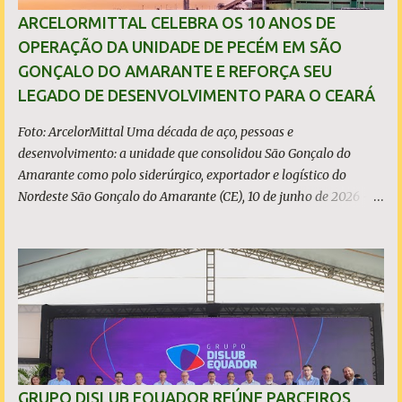
sustentabilidade, qualidade e liderança. A produção total de aço
ARCELORMITTAL CELEBRA OS 10 ANOS DE
somou 15,14 milhões de toneladas – um recuo de 1,3% em
OPERAÇÃO DA UNIDADE DE PECÉM EM SÃO
relação a 2024. A produção de minério de ferro atingiu 2,34
GONÇALO DO AMARANTE E REFORÇA SEU
milhões de toneladas, montante 18,3% menor que 2024. Neste
LEGADO DE DESENVOLVIMENTO PARA O CEARÁ
caso, o resultado foi impactado pela trans...
Foto: ArcelorMittal Uma década de aço, pessoas e
desenvolvimento: a unidade que consolidou São Gonçalo do
Amarante como polo siderúrgico, exportador e logístico do
Nordeste São Gonçalo do Amarante (CE), 10 de junho de 2026 - A
ArcelorMittal Pecém completa 10 anos de operação nesta
quarta-feira, 10 de junho, com um legado que vai muito além dos
números da produção. Desde o acendimento do Alto-Forno, em
junho de 2016, a unidade produziu mais de 27 milhões de
toneladas de placas de aço, exportadas para mais de 20 países, e
consolidou o Ceará como polo siderúrgico, exportador e logístico
do Nordeste. Com capacidade instalada de 3 milhões de
toneladas de placas de aço por ano - marca atingida em 2023 e
consolidada nos anos seguintes, a planta emprega diretamente
GRUPO DISLUB EQUADOR REÚNE PARCEIROS