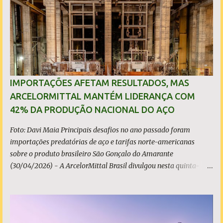
i
o
s
IMPORTAÇÕES AFETAM RESULTADOS, MAS
ARCELORMITTAL MANTÉM LIDERANÇA COM
42% DA PRODUÇÃO NACIONAL DO AÇO
Foto: Davi Maia Principais desafios no ano passado foram
importações predatórias de aço e tarifas norte-americanas
sobre o produto brasileiro São Gonçalo do Amarante
(30/04/2026) - A ArcelorMittal Brasil divulgou nesta quinta-
feira (30/04/2026) seus resultados financeiros e operacionais
consolidados (*) relativos ao exercício de 2025. As importações
predatórias, sobretudo da China, e as tarifas impostas pelo
Governo dos Estados Unidos afetaram os resultados financeiros