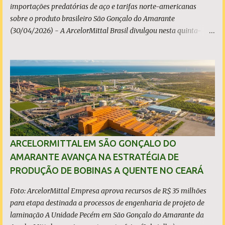
importações predatórias de aço e tarifas norte-americanas
sobre o produto brasileiro São Gonçalo do Amarante
(30/04/2026) - A ArcelorMittal Brasil divulgou nesta quinta-
feira (30/04/2026) seus resultados financeiros e operacionais
consolidados (*) relativos ao exercício de 2025. As importações
predatórias, sobretudo da China, e as tarifas impostas pelo
Governo dos Estados Unidos afetaram os resultados financeiros
e operacionais da organização e de todo o setor do aço brasileiro.
Ainda assim, a empresa manteve-se como líder no Brasil, com
42% da produção nacional de aço bruto, os investimentos
programados e permaneceu firme em seus valores de segurança,
sustentabilidade, qualidade e liderança. A produção total de aço
ARCELORMITTAL EM SÃO GONÇALO DO
somou 15,14 milhões de toneladas – um recuo de 1,3% em
AMARANTE AVANÇA NA ESTRATÉGIA DE
relação a 2024. A produção de minério de ferro atingiu 2,34
PRODUÇÃO DE BOBINAS A QUENTE NO CEARÁ
milhões de toneladas, montante 18,3% menor que 2024. Neste
caso, o resultado foi impactado pela trans...
Foto: ArcelorMittal Empresa aprova recursos de R$ 35 milhões
para etapa destinada a processos de engenharia de projeto de
laminação A Unidade Pecém em São Gonçalo do Amarante da