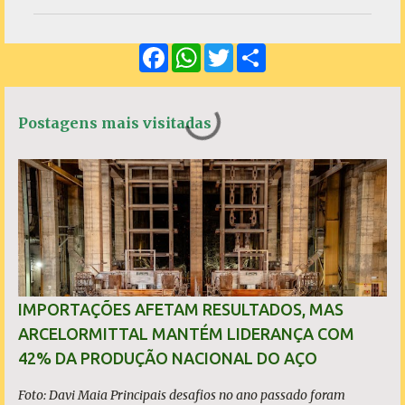
m
e
F
W
T
S
n
a
h
w
h
c
a
i
a
t
e
t
t
r
á
b
s
t
e
Postagens mais visitadas
o
A
e
r
o
p
r
k
p
i
o
s
IMPORTAÇÕES AFETAM RESULTADOS, MAS
ARCELORMITTAL MANTÉM LIDERANÇA COM
42% DA PRODUÇÃO NACIONAL DO AÇO
Foto: Davi Maia Principais desafios no ano passado foram