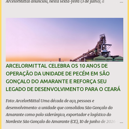
ArcelorMittal anunciou, nesta sexta-feira (3 de julho), a
aprovação da primeira fase de um projeto estratégico voltado ao
desenvolvimento de uma nova linha de produção de bobinas a
quente. A aprovação contempla um investimento de R$ 35
milhões destinado aos processos de engenharia necessários e
representa um importante passo na avaliação técnica de um
novo ciclo de desenvolvimento para a empresa no Ceará, além de
criar uma oportunidade para a incorporação de tecnologia
inovadora na América Latina, permitindo um processo produtivo
mais compacto e altamente eficiente em termos energéticos. O
ARCELORMITTAL CELEBRA OS 10 ANOS DE
projeto contribui para fortalecer a competitividade da indústria
OPERAÇÃO DA UNIDADE DE PECÉM EM SÃO
cearense ao apoiar o desenvolvimento de uma base industrial
GONÇALO DO AMARANTE E REFORÇA SEU
mais integrada e com maior valor agregado no estado. O avanço
LEGADO DE DESENVOLVIMENTO PARA O CEARÁ
para a fase de construção está condici...
Foto: ArcelorMittal Uma década de aço, pessoas e
desenvolvimento: a unidade que consolidou São Gonçalo do
Amarante como polo siderúrgico, exportador e logístico do
Nordeste São Gonçalo do Amarante (CE), 10 de junho de 2026 - A
ArcelorMittal Pecém completa 10 anos de operação nesta